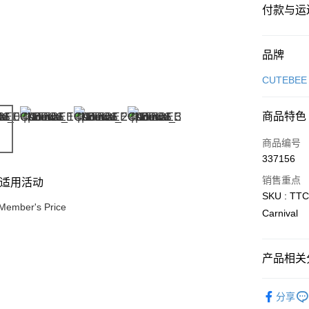
付款与运
付款方式
品牌
信用卡一
CUTEBEE
网上银行
商品特色
相关说明
只有马来
商品编号
Touch 'n 
伊斯兰银行、
337156
Boost
销售重点
适用活动
GrabPay
SKU : TTC
Member's Price
Carnival
运送方式
产品相关分
Free Shipp
Free Shipp
3D Puzzle
分享