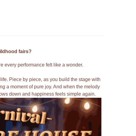
Store (3 working days, SMS notify)
ldhood fairs?
ere every performance felt like a wonder.
e. Piece by piece, as you build the stage with
ting a moment of pure joy. And when the melody
slows down and happiness feels simple again.