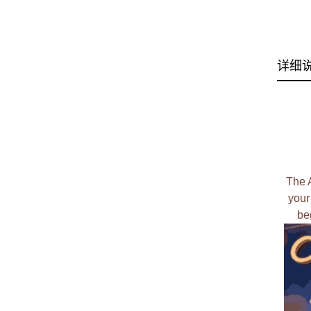
详细
The 
your
be