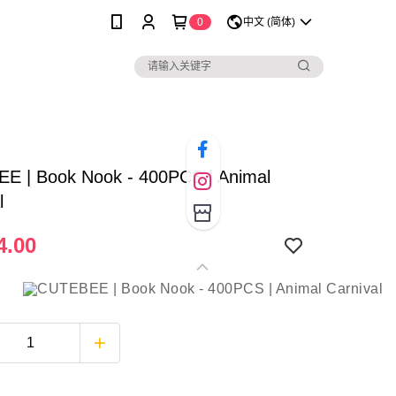
0
中文 (简体)
E | Book Nook - 400PCS | Animal
l
4.00