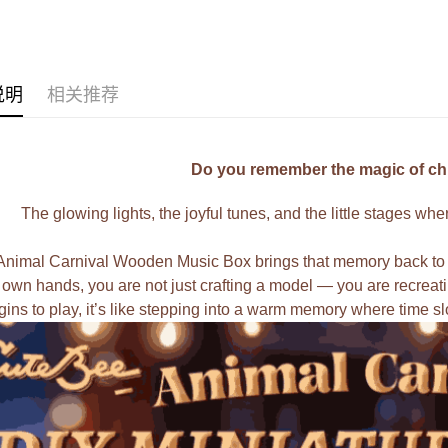
Pickup In-
免运费
说明
相关推荐
Do you remember the magic of chi
The glowing lights, the joyful tunes, and the little stages wh
Animal Carnival Wooden Music Box brings that memory back to lif
 own hands, you are not just crafting a model — you are recrea
gins to play, it’s like stepping into a warm memory where time 