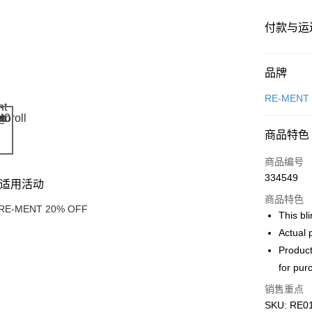
付款与运
付款方式
品牌
信用卡一
RE-MENT
网上银行
商品特色
相关说明
只有马来
商品编号
Touch 'n 
伊斯兰银行、
334549
适用活动
Boost
商品特色
RE-MENT 20% OFF
GrabPay
This bli
Actual 
Product
运送方式
for pur
Free Shipp
销售重点
Free Shipp
SKU: RE011