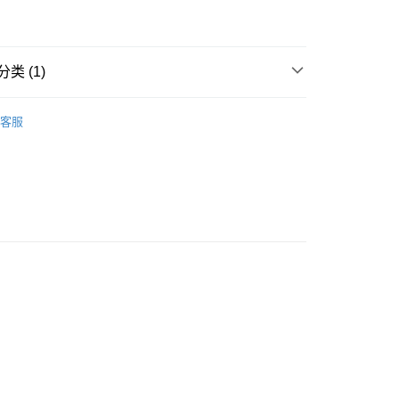
Store (3 working days, SMS notify)
类 (1)
客服