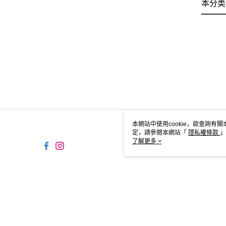
本分类
本網站中使用cookie，欲查詢有關
定，請參閱本網站「
隱私權條款
」
cookie。
了解更多 >