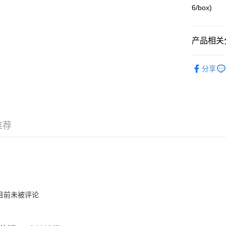
6/box)
Pickup In-
免运费
产品相关分
Re-ment
分享
推荐
目前未被评论