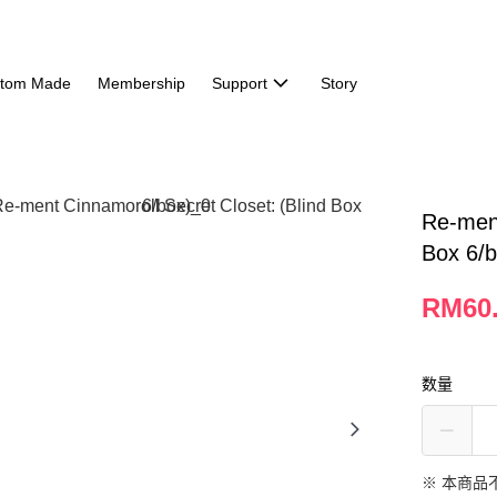
tom Made
Membership
Support
Story
Re-ment
Box 6/b
RM60
数量
※ 本商品