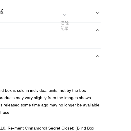
送
清除
纪录
次付清
亚银行、联昌国际银行、大众银行、兴业银行、香港隆丰银行、
Go
AmBank、BSN Bank
nd box is sold in individual units, not by the box
products may vary slightly from the images shown.
s released some time ago may no longer be available
chase.
ing (Min RM100) within West Malaysia!
查看运费
ing (Min RM100.00) within West Malaysia!
0, Re-ment Cinnamoroll Secret Closet: (Blind Box