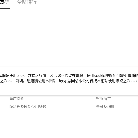
热销
全站排行
本網站使用cookie方式之詳情，及若您不希望在電腦上使用cookie時應如何變更電腦的c
之Cookie聲明。您繼續使用本網站即表示您同意本公司得按本網站使用條款之Cooki
关于我们
客服资讯
品牌故事
购物说明
商店简介
客服留言
隐私权及网站使用条款
条款及细则
联络我们