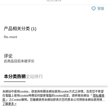
客服
产品相关分类 (1)
Re-ment
评论
此商品目前未被评论
本分类热销
全站排行
本網站中使用cookie，欲查詢有關本網站使用cookie方式之詳情，及若您不希望
热门标签
在電腦上使用cookie時應如何變更電腦的cookie設定，請參閱本網站「
隱私權條
款
」之Cookie聲明。您繼續使用本網站即表示您同意本公司得按本網站使用條款
之Cookie聲明使用cookie。
了解更多 >
热销排行
最新商品
人气推荐