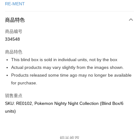
RE-MENT
网上银行
相关说明
商品特色
只有马来亚银行、联昌国际银行、大众银行、兴业银行、香港隆丰银行、伊
Touch 'n Go
斯兰银行、AmBank、BSN Bank
商品编号
334548
Boost
GrabPay
商品特色
This blind box is sold in individual units, not by the box
运送方式
Actual products may vary slightly from the images shown.
Products released some time ago may no longer be available
Free Shipping (Min RM100) within West Malaysia!
查看运费
for purchase.
Free Shipping (Min RM100.00) within West Malaysia!
销售重点
Pickup In-Store (3 working days, SMS notify)
SKU: RE0102, Pokemon Nighty Night Collection (Blind Box/6
免运费
units)
相关推荐