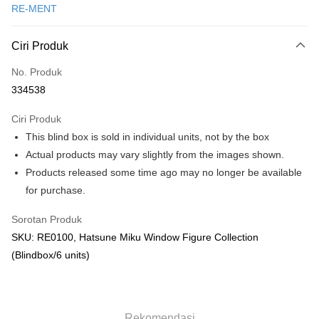
RE-MENT
Perbankan atas talian
Deskripsi
Ciri Produk
Hanya menyokong Maybank, CIMB Bank, Public Bank, RHB Bank, Hong
Touch 'n Go
Leong Bank, Bank Islam, AmBank, BSN Bank.
No. Produk
Boost
334538
GrabPay
Ciri Produk
This blind box is sold in individual units, not by the box
Pilihan Penghantaran
Actual products may vary slightly from the images shown.
Rumah penghantaran
Kadar Penghantaran
Products released some time ago may no longer be available
Rumah penghantaran
for purchase.
Kedai pickup
Sorotan Produk
Penghantaran percuma
SKU: RE0100, Hatsune Miku Window Figure Collection
(Blindbox/6 units)
Rekomendasi