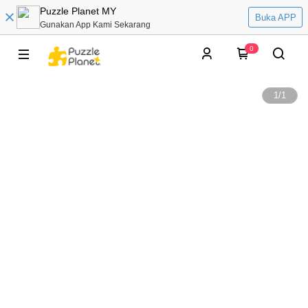
Puzzle Planet MY
Buka APP
Gunakan App Kami Sekarang
0
1
/
1