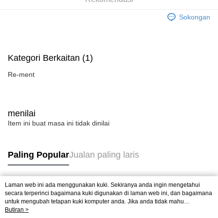
Sokongan
Kategori Berkaitan (1)
Re-ment
menilai
Item ini buat masa ini tidak dinilai
Paling Popular
Jualan paling laris
Laman web ini ada menggunakan kuki. Sekiranya anda ingin mengetahui
Tag Popular
secara terperinci bagaimana kuki digunakan di laman web ini, dan bagaimana
untuk mengubah tetapan kuki komputer anda. Jika anda tidak mahu
menggunakan kuki di komputer anda, sila rujuk penerangan mengenai kuki.
Butiran >
Jualan paling laris
Ketibaan Baru
Rekomendasi Popular