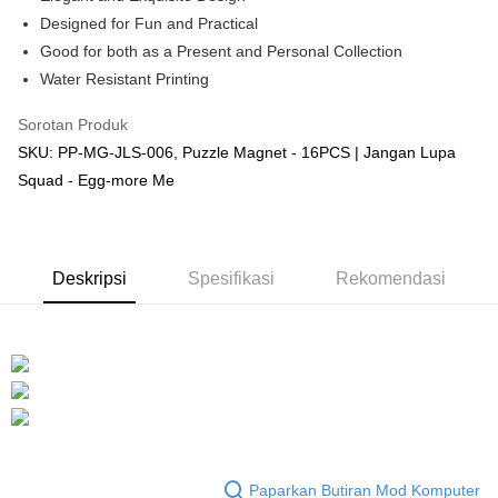
Designed for Fun and Practical
GrabPay
Good for both as a Present and Personal Collection
Pilihan Penghantaran
Water Resistant Printing
Rumah penghantaran
Kadar Penghantaran
Sorotan Produk
Rumah penghantaran
SKU: PP-MG-JLS-006, Puzzle Magnet - 16PCS | Jangan Lupa
Squad - Egg-more Me
Kedai pickup
Penghantaran percuma
Deskripsi
Spesifikasi
Rekomendasi
Paparkan Butiran Mod Komputer