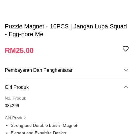
Puzzle Magnet - 16PCS | Jangan Lupa Squad
- Egg-nore Me
RM25.00
Pembayaran Dan Penghantaran
Kaedah Pembayaran
Ciri Produk
Kad Kredit
No. Produk
Perbankan atas talian
334299
Deskripsi
Hanya menyokong Maybank, CIMB Bank, Public Bank, RHB Bank, Hong
Ciri Produk
Touch 'n Go
Leong Bank, Bank Islam, AmBank, BSN Bank.
Strong and Durable built-in Magnet
Boost
Elegant and Exquisite Design