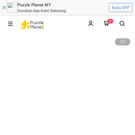
Puzzle Planet MY
Buka APP
Gunakan App Kami Sekarang
0
1
/
3