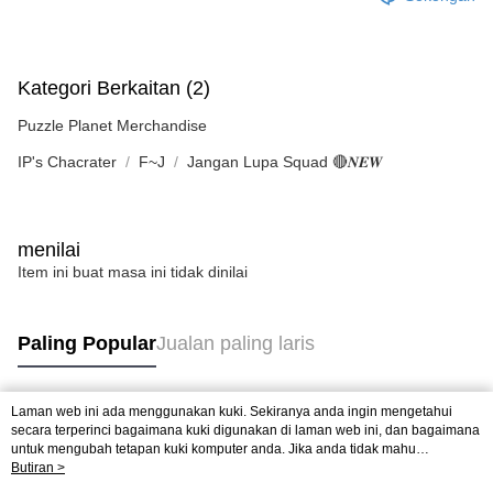
Kategori Berkaitan (2)
Puzzle Planet Merchandise
IP's Chacrater
F~J
Jangan Lupa Squad 🔴𝑵𝑬𝑾
menilai
Item ini buat masa ini tidak dinilai
Paling Popular
Jualan paling laris
Laman web ini ada menggunakan kuki. Sekiranya anda ingin mengetahui
Tag Popular
secara terperinci bagaimana kuki digunakan di laman web ini, dan bagaimana
untuk mengubah tetapan kuki komputer anda. Jika anda tidak mahu
menggunakan kuki di komputer anda, sila rujuk penerangan mengenai kuki.
Butiran >
Jualan paling laris
Ketibaan Baru
Rekomendasi Popular
Dasar Privasi
Laman web ini ada menggunakan kuki. Sekiranya anda ingin