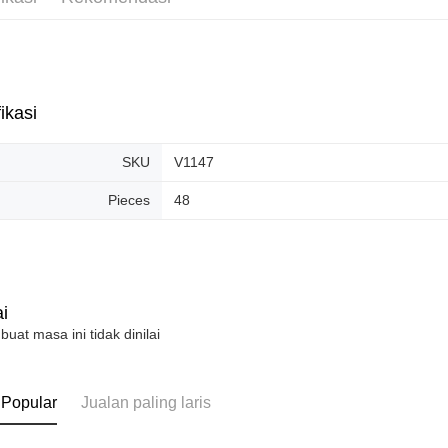
Penghanta
ikasi
SKU
V1147
Pieces
48
i
 buat masa ini tidak dinilai
 Popular
Jualan paling laris