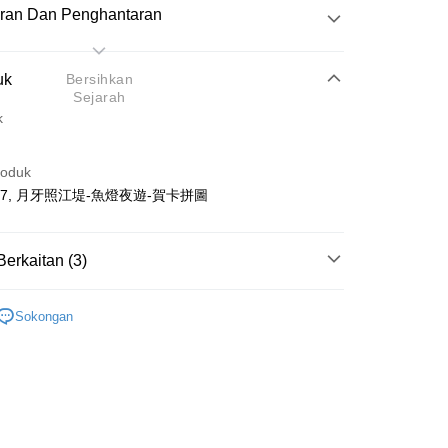
ran Dan Penghantaran
Pembayaran
uk
Bersihkan
Sejarah
k
atas talian
roduk
yokong Maybank, CIMB Bank, Public Bank, RHB Bank, Hong
1147, 月牙照江堤-魚燈夜遊-賀卡拼圖
Go
k, Bank Islam, AmBank, BSN Bank.
Berkaitan (3)
Plastic
Below 999pcs
Sokongan
ls
Huat 2026 💰
Penghantaran
zle
nghantaran
Kadar Penghantaran
nghantaran
up