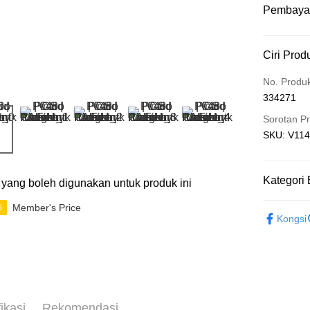
Pembaya
Kaedah 
Ciri Prod
Kad Kredit
No. Produ
334271
Perbankan 
Deskripsi
Sorotan P
Hanya men
SKU: V
Touch 'n 
Leong Ban
Boost
Kategori 
ti yang boleh digunakan untuk produk ini
GrabPay
2D Puzzle
Member's Price
i
Kongsi
New Arriva
Pilihan 
plastic puz
Rumah pe
Rumah pe
Kedai pick
ikasi
Rekomendasi