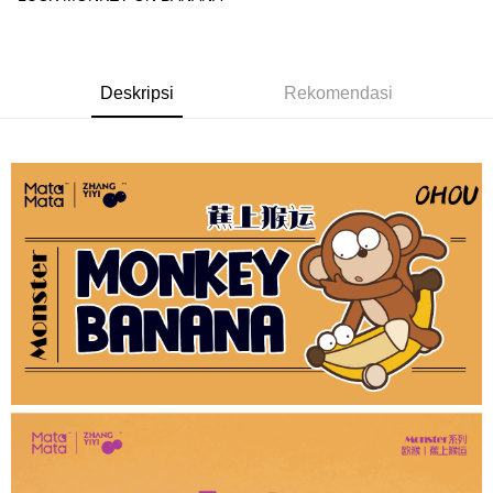
GrabPay
Pilihan Penghantaran
Deskripsi
Rekomendasi
Rumah penghantaran
Kadar Penghantaran
Rumah penghantaran
Kedai pickup
Penghantaran percuma