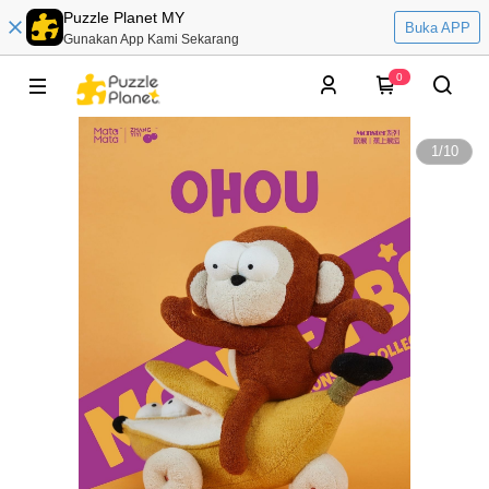
Puzzle Planet MY
Buka APP
Gunakan App Kami Sekarang
0
1
/
10