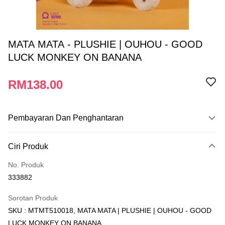
MATA MATA - PLUSHIE | OUHOU - GOOD
LUCK MONKEY ON BANANA
RM138.00
Pembayaran Dan Penghantaran
Kaedah Pembayaran
Ciri Produk
Kad Kredit
No. Produk
Perbankan atas talian
333882
Deskripsi
Hanya menyokong Maybank, CIMB Bank, Public Bank, RHB Bank, Hong
Sorotan Produk
Touch 'n Go
Leong Bank, Bank Islam, AmBank, BSN Bank.
SKU : MTMT510018, MATA MATA | PLUSHIE | OUHOU - GOOD
Boost
LUCK MONKEY ON BANANA