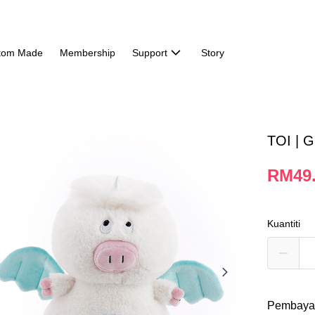
tom Made
Membership
Support
Story
TOI | G
RM49
Kuantiti
Pembaya