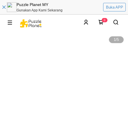
Puzzle Planet MY
Buka APP
Gunakan App Kami Sekarang
0
1
/
5