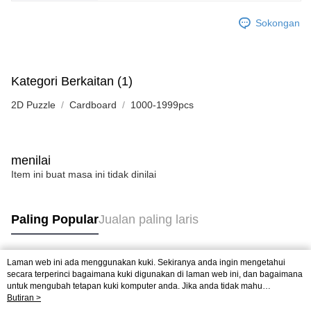
Sokongan
Kategori Berkaitan (1)
2D Puzzle
Cardboard
1000-1999pcs
menilai
Item ini buat masa ini tidak dinilai
Paling Popular
Jualan paling laris
Laman web ini ada menggunakan kuki. Sekiranya anda ingin mengetahui
Tag Popular
secara terperinci bagaimana kuki digunakan di laman web ini, dan bagaimana
untuk mengubah tetapan kuki komputer anda. Jika anda tidak mahu
menggunakan kuki di komputer anda, sila rujuk penerangan mengenai kuki.
Butiran >
Jualan paling laris
Ketibaan Baru
Rekomendasi Popular
Dasar Privasi
Laman web ini ada menggunakan kuki. Sekiranya anda ingin