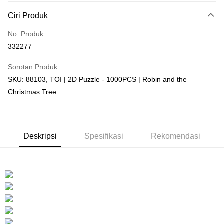
Deskripsi
Ciri Produk
Hanya menyokong Maybank, CIMB Bank, Public Bank, RHB Bank, Hong
Touch 'n Go
Leong Bank, Bank Islam, AmBank, BSN Bank.
No. Produk
Boost
332277
GrabPay
Sorotan Produk
SKU: 88103, TOI | 2D Puzzle - 1000PCS | Robin and the
Pilihan Penghantaran
Christmas Tree
Rumah penghantaran
Kadar Penghantaran
Rumah penghantaran
Kedai pickup
Deskripsi
Spesifikasi
Rekomendasi
Penghantaran percuma