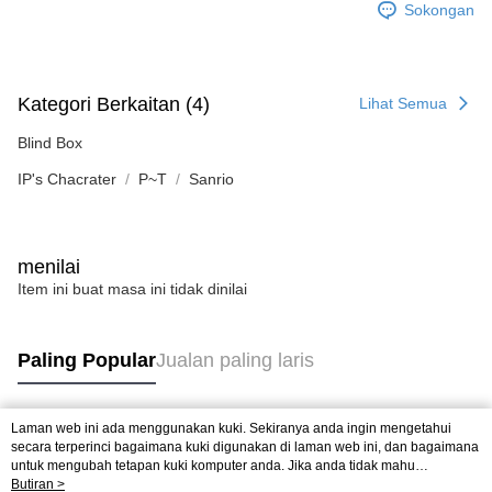
Sokongan
Kategori Berkaitan (4)
Lihat Semua
Blind Box
IP's Chacrater
P~T
Sanrio
menilai
Item ini buat masa ini tidak dinilai
Paling Popular
Jualan paling laris
Laman web ini ada menggunakan kuki. Sekiranya anda ingin mengetahui
Tag Popular
secara terperinci bagaimana kuki digunakan di laman web ini, dan bagaimana
untuk mengubah tetapan kuki komputer anda. Jika anda tidak mahu
menggunakan kuki di komputer anda, sila rujuk penerangan mengenai kuki.
Butiran >
Jualan paling laris
Ketibaan Baru
Rekomendasi Popular