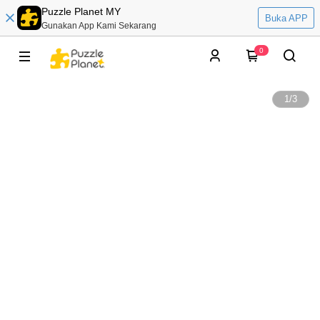
Puzzle Planet MY
Buka APP
Gunakan App Kami Sekarang
0
1
/
3