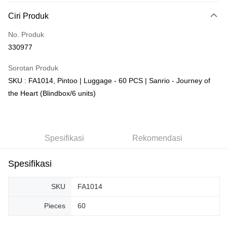
Deskripsi
Ciri Produk
Hanya menyokong Maybank, CIMB Bank, Public Bank, RHB Bank, Hong
Touch 'n Go
Leong Bank, Bank Islam, AmBank, BSN Bank.
No. Produk
Boost
330977
GrabPay
Sorotan Produk
SKU : FA1014, Pintoo | Luggage - 60 PCS | Sanrio - Journey of
Pilihan Penghantaran
the Heart (Blindbox/6 units)
Rumah penghantaran
Kadar Penghantaran
Rumah penghantaran
Kedai pickup
Spesifikasi
Rekomendasi
Penghantaran percuma
Spesifikasi
SKU
FA1014
Pieces
60