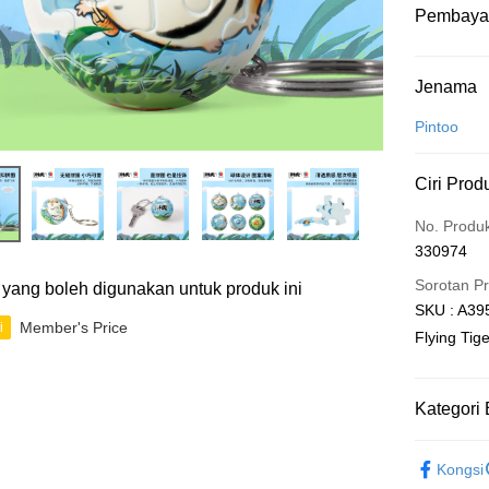
Pembaya
Kaedah 
Jenama
Kad Kredit
Pintoo
Perbankan 
Ciri Prod
Deskripsi
Hanya men
Touch 'n 
No. Produ
Leong Ban
330974
Boost
Sorotan P
ti yang boleh digunakan untuk produk ini
GrabPay
SKU : A395
Member's Price
i
Flying Tig
Pilihan 
Kategori 
Rumah pe
Rumah pe
3D Puzzle
Kongsi
Kedai pick
IP's Chacr