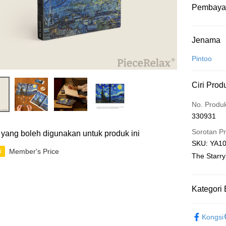
Pembaya
Kaedah 
Jenama
Kad Kredit
Pintoo
Perbankan 
Ciri Prod
Deskripsi
Hanya men
Touch 'n 
No. Produ
Leong Ban
330931
Boost
Sorotan P
ti yang boleh digunakan untuk produk ini
GrabPay
SKU: YA10
Member's Price
i
The Starry
Pilihan 
Kategori 
Rumah pe
Rumah pe
Functional
Kongsi
Kedai pick
plastic puz