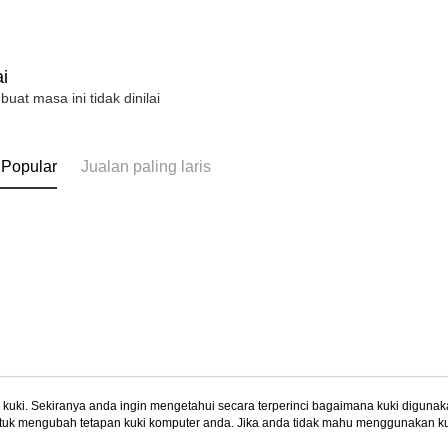
i
 buat masa ini tidak dinilai
 Popular
Jualan paling laris
uki. Sekiranya anda ingin mengetahui secara terperinci bagaimana kuki digunak
tuk mengubah tetapan kuki komputer anda. Jika anda tidak mahu menggunakan ku
Tentang Kami
Khidmat Pelangga
ngan mengenai kuki.
Dasar Privasi
Laman web ini ada menggunakan kuki. Sekiran