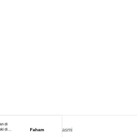
an di
ki di
n
Faham
APP Rasmi
ya anda