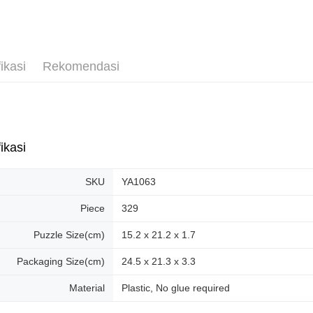
Penghanta
ikasi
Rekomendasi
ikasi
SKU
YA1063
Piece
329
Puzzle Size(cm)
15.2 x 21.2 x 1.7
Packaging Size(cm)
24.5 x 21.3 x 3.3
Material
Plastic, No glue required