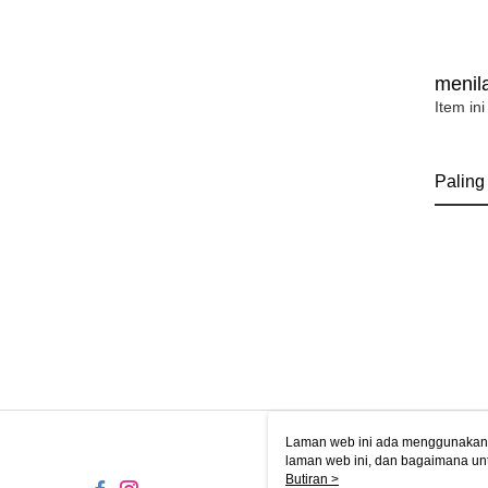
menila
Item ini
Paling
Laman web ini ada menggunakan k
laman web ini, dan bagaimana un
komputer anda, sila rujuk penera
Butiran >