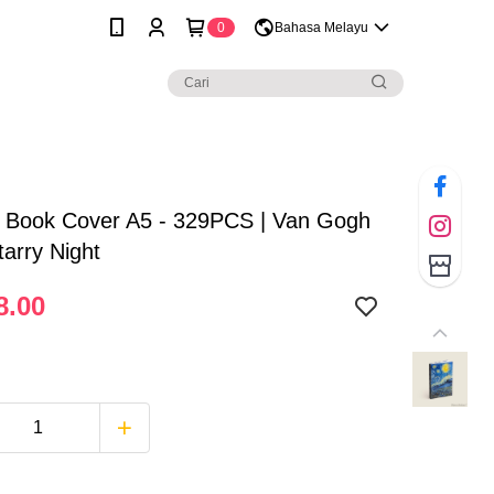
0
Bahasa Melayu
| Book Cover A5 - 329PCS | Van Gogh
tarry Night
8.00