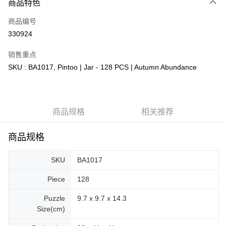
商品特色
只有马来亚银行、联昌国际银行、大众银行、兴业银行、香港隆丰银行、伊
Touch 'n Go
斯兰银行、AmBank、BSN Bank
商品编号
330924
Boost
GrabPay
销售重点
SKU : BA1017, Pintoo | Jar - 128 PCS | Autumn Abundance
运送方式
Free Shipping (Min RM100) within West Malaysia!
查看运费
Free Shipping (Min RM100.00) within West Malaysia!
商品规格
相关推荐
Pickup In-Store (3 working days, SMS notify)
商品规格
免运费
SKU
BA1017
Piece
128
Puzzle
9.7 x 9.7 x 14.3
Size(cm)