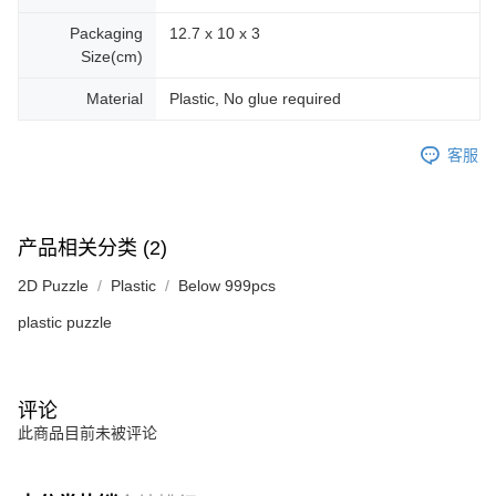
Packaging
12.7 x 10 x 3
Size(cm)
Material
Plastic, No glue required
客服
产品相关分类 (2)
2D Puzzle
Plastic
Below 999pcs
plastic puzzle
评论
此商品目前未被评论