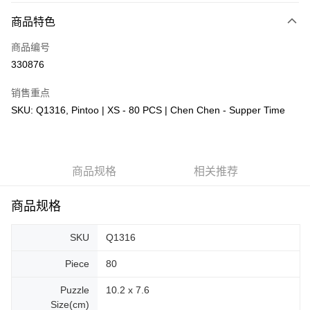
相关说明
商品特色
只有马来亚银行、联昌国际银行、大众银行、兴业银行、香港隆丰银行、伊
Touch 'n Go
斯兰银行、AmBank、BSN Bank
商品编号
330876
Boost
GrabPay
销售重点
SKU: Q1316, Pintoo | XS - 80 PCS | Chen Chen - Supper Time
运送方式
Free Shipping (Min RM100) within West Malaysia!
查看运费
Free Shipping (Min RM100.00) within West Malaysia!
商品规格
相关推荐
Pickup In-Store (3 working days, SMS notify)
商品规格
免运费
SKU
Q1316
Piece
80
Puzzle
10.2 x 7.6
Size(cm)