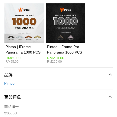
网上银行
相关说明
只有马来亚银行、联昌国际银行、大众银行、兴业银行、香港隆丰银行、伊
Touch 'n Go
斯兰银行、AmBank、BSN Bank
Boost
GrabPay
Pintoo | iFrame -
Pintoo | iFrame Pro -
Panorama 1000 PCS
Panorama 1000 PCS
运送方式
RM85.00
RM210.00
RM95.00
RM220.00
Free Shipping (Min RM100) within West Malaysia!
查看运费
Free Shipping (Min RM100.00) within West Malaysia!
品牌
Pickup In-Store (3 working days, SMS notify)
Pintoo
免运费
商品特色
商品编号
330859