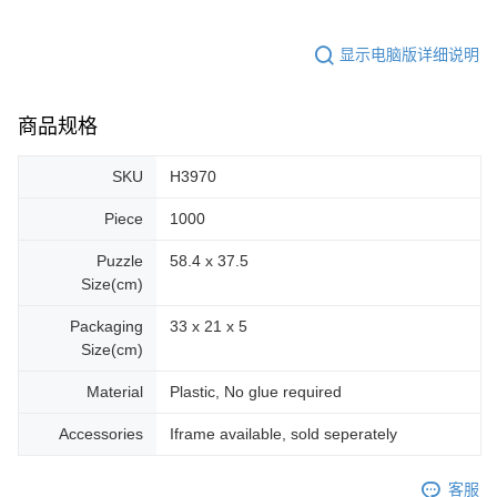
显示电脑版详细说明
商品规格
SKU
H3970
Piece
1000
Puzzle
58.4 x 37.5
Size(cm)
Packaging
33 x 21 x 5
Size(cm)
Material
Plastic, No glue required
Accessories
Iframe available, sold seperately
客服