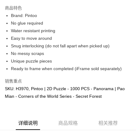
商品特色
Brand: Pintoo
No glue required
Water resistant printing
Easy to move around
Snug interlocking (do not fall apart when picked up)
No messy scraps
Unique puzzle pieces
Ready to frame when completed (iFrame sold separately)
销售重点
SKU: H3970, Pintoo | 2D Puzzle - 1000 PCS - Panorama | Pao
Mian - Corners of the World Series - Secret Forest
详细说明
商品规格
相关推荐