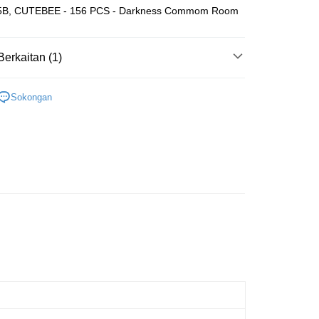
5B, CUTEBEE - 156 PCS - Darkness Commom Room
ran percuma
Berkaitan (1)
Wooden
Book Nook
Sokongan