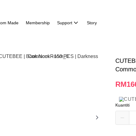
tom Made
Membership
Support
Story
CUTEBE
Commo
RM16
Kuantiti