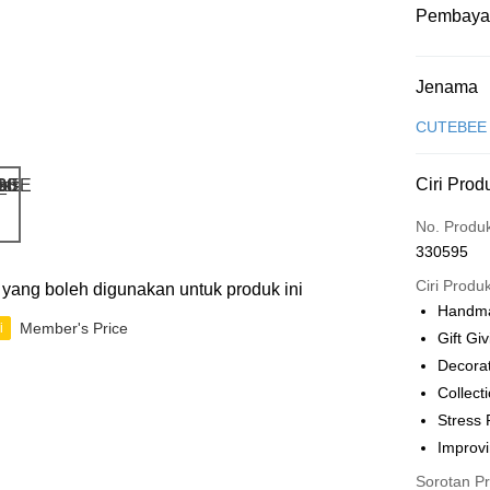
Pembaya
Kaedah 
Jenama
Kad Kredit
CUTEBEE
Perbankan 
Ciri Prod
Deskripsi
Hanya men
Touch 'n 
No. Produ
Leong Ban
330595
Boost
Ciri Produ
ti yang boleh digunakan untuk produk ini
GrabPay
Handma
Member's Price
i
Gift Gi
Decora
Pilihan 
Collect
Rumah pe
Stress 
Rumah pe
Improvi
Sorotan P
Kedai pick