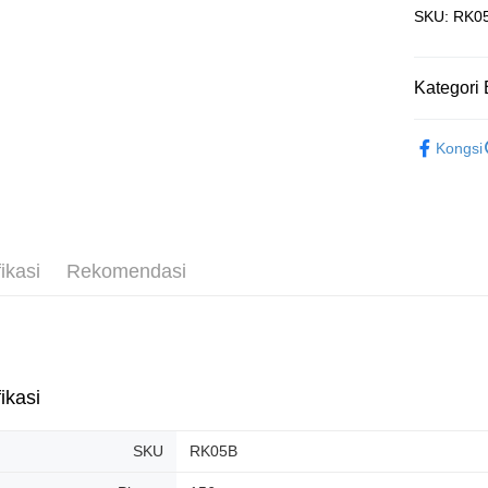
SKU: RK0
Penghanta
Kategori 
3D Puzzle
Kongsi
ikasi
Rekomendasi
ikasi
SKU
RK05B