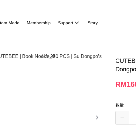
tom Made
Membership
Support
Story
CUTEBE
Dongpo’
RM16
数量