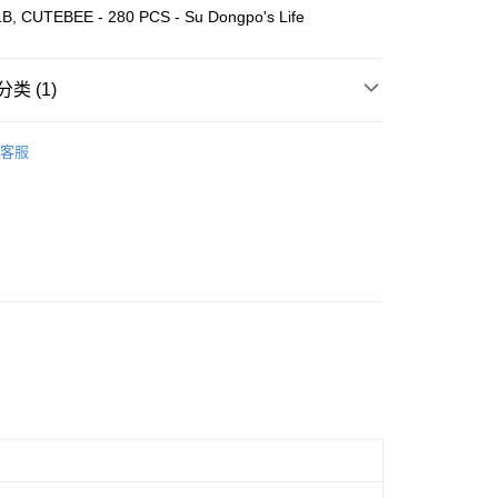
Store (3 working days, SMS notify)
B, CUTEBEE - 280 PCS - Su Dongpo's Life
类 (1)
Wooden
Book Nook
客服