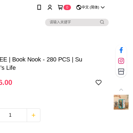
0
中文 (简体)
E | Book Nook - 280 PCS | Su
s Life
6.00