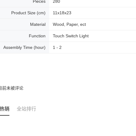
Pieces
280
Product Size (cm)
11x18x23
Material
Wood, Paper, ect
Function
Touch Switch Light
Assembly Time (hour)
1 - 2
目前未被评论
热销
全站排行