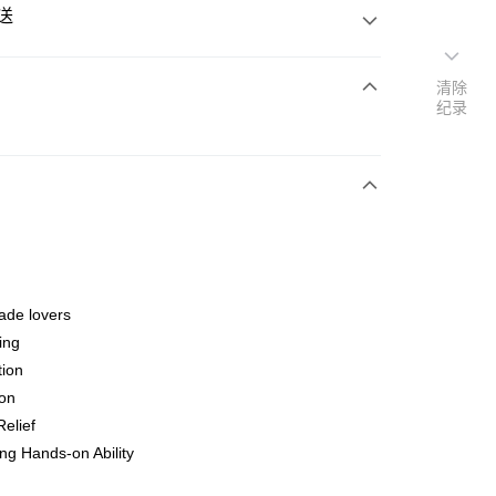
送
清除
纪录
次付清
亚银行、联昌国际银行、大众银行、兴业银行、香港隆丰银行、
Go
AmBank、BSN Bank
de lovers
ving
tion
ion
Relief
ing (Min RM100) within West Malaysia!
查看运费
ng Hands-on Ability
ing (Min RM100.00) within West Malaysia!