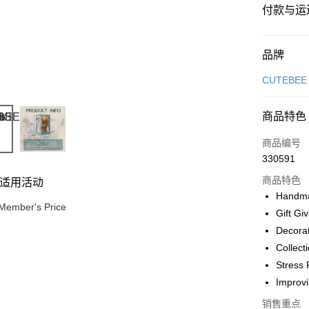
付款与运
付款方式
品牌
信用卡一
CUTEBEE
网上银行
商品特色
相关说明
只有马来
商品编号
Touch 'n 
伊斯兰银行、
330591
Boost
商品特色
适用活动
GrabPay
Handma
Member's Price
Gift Gi
Decora
运送方式
Collect
Stress 
Free Shipp
Improvi
Free Shipp
销售重点