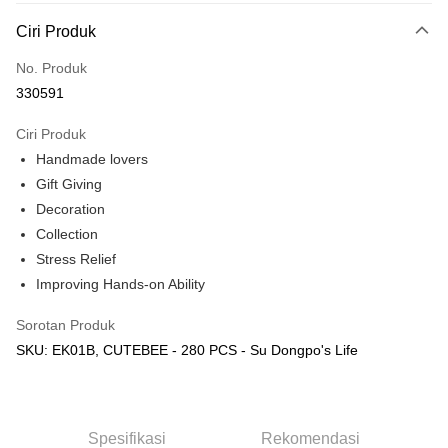
Deskripsi
Ciri Produk
Hanya menyokong Maybank, CIMB Bank, Public Bank, RHB Bank, Hong
Touch 'n Go
Leong Bank, Bank Islam, AmBank, BSN Bank.
No. Produk
Boost
330591
GrabPay
Ciri Produk
Handmade lovers
Pilihan Penghantaran
Gift Giving
Rumah penghantaran
Kadar Penghantaran
Decoration
Rumah penghantaran
Collection
Stress Relief
Kedai pickup
Improving Hands-on Ability
Penghantaran percuma
Sorotan Produk
SKU: EK01B, CUTEBEE - 280 PCS - Su Dongpo's Life
Spesifikasi
Rekomendasi