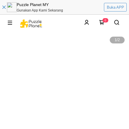
Puzzle Planet MY
Buka APP
Gunakan App Kami Sekarang
0
1
/
2