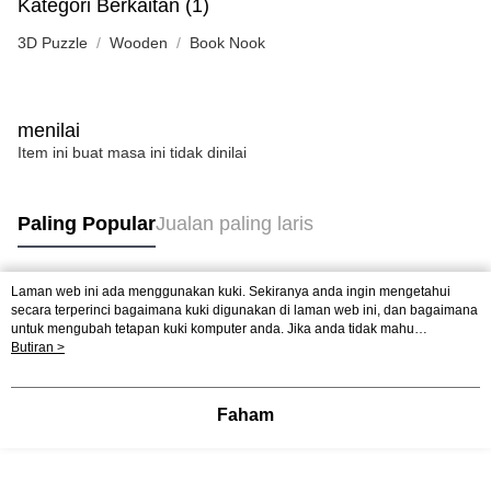
Kategori Berkaitan (1)
3D Puzzle
Wooden
Book Nook
menilai
Item ini buat masa ini tidak dinilai
Paling Popular
Jualan paling laris
Laman web ini ada menggunakan kuki. Sekiranya anda ingin mengetahui
Tag Popular
secara terperinci bagaimana kuki digunakan di laman web ini, dan bagaimana
untuk mengubah tetapan kuki komputer anda. Jika anda tidak mahu
menggunakan kuki di komputer anda, sila rujuk penerangan mengenai kuki.
Butiran >
Jualan paling laris
Ketibaan Baru
Rekomendasi Popular
Dasar Privasi
Laman web ini ada menggunakan kuki. Sekiranya anda ingin
mengetahui secara terperinci bagaimana kuki digunakan di laman web ini,
dan bagaimana untuk mengubah tetapan kuki komputer anda. Jika anda tidak
Faham
mahu menggunakan kuki di komputer anda, sila rujuk penerangan mengenai
kuki.