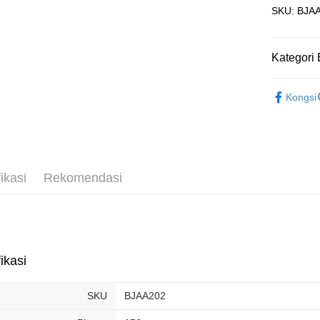
SKU: BJAA
Penghanta
Kategori 
3D Puzzle
Kongsi
ikasi
Rekomendasi
ikasi
SKU
BJAA202