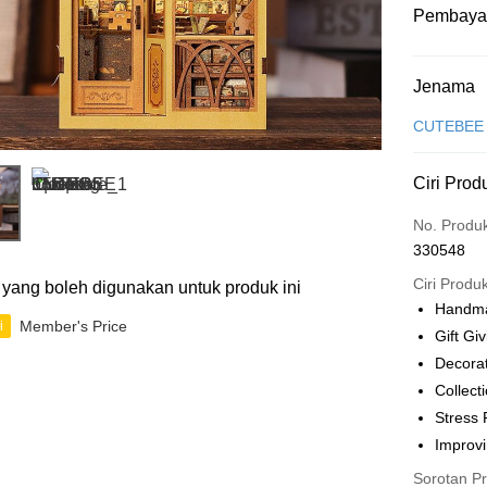
Pembaya
Kaedah 
Jenama
Kad Kredit
CUTEBEE
Perbankan 
Ciri Prod
Deskripsi
Hanya men
Touch 'n 
No. Produ
Leong Ban
330548
Boost
Ciri Produ
ti yang boleh digunakan untuk produk ini
GrabPay
Handma
Member's Price
i
Gift Gi
Decora
Pilihan 
Collect
Rumah pe
Stress 
Rumah pe
Improvi
Sorotan P
Kedai pick