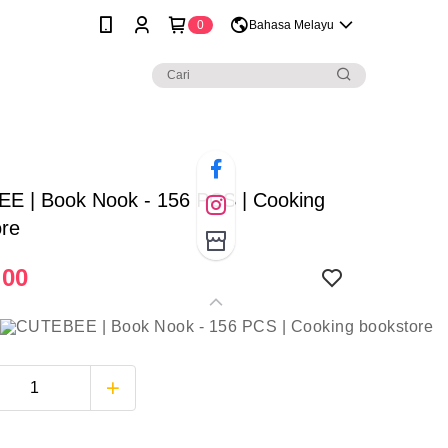
0
Bahasa Melayu
E | Book Nook - 156 PCS | Cooking
ore
.00