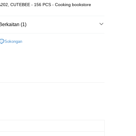
202, CUTEBEE - 156 PCS - Cooking bookstore
ran percuma
Berkaitan (1)
Wooden
Book Nook
Sokongan