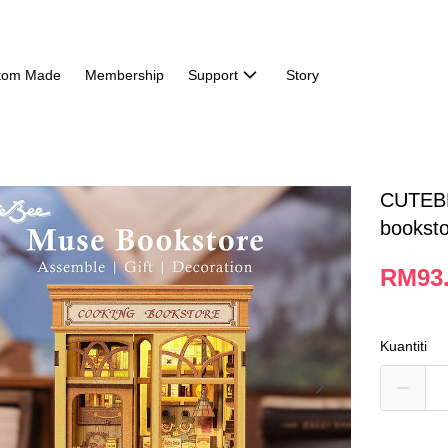
tom Made
Membership
Support
Story
CUTEBE
bookst
RM93
Kuantiti