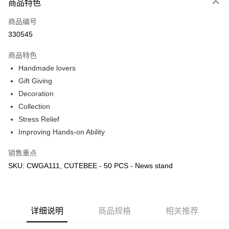
商品特色
只有马来亚银行、联昌国际银行、大众银行、兴业银行、香港隆丰银行、伊
Touch 'n Go
斯兰银行、AmBank、BSN Bank
商品编号
330545
Boost
GrabPay
商品特色
Handmade lovers
运送方式
Gift Giving
Decoration
Free Shipping (Min RM100) within West Malaysia!
查看运费
Collection
Free Shipping (Min RM100.00) within West Malaysia!
Stress Relief
Pickup In-Store (3 working days, SMS notify)
Improving Hands-on Ability
免运费
销售重点
SKU: CWGA111, CUTEBEE - 50 PCS - News stand
详细说明
商品规格
相关推荐