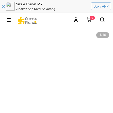
Puzzle Planet MY
Buka APP
Gunakan App Kami Sekarang
0
1
/
10