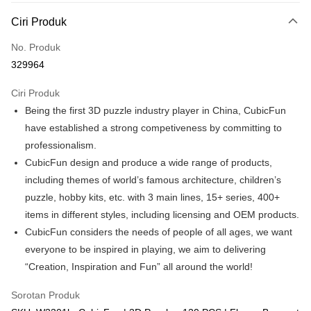
Deskripsi
Ciri Produk
Hanya menyokong Maybank, CIMB Bank, Public Bank, RHB Bank, Hong
Touch 'n Go
Leong Bank, Bank Islam, AmBank, BSN Bank.
No. Produk
Boost
329964
GrabPay
Ciri Produk
Being the first 3D puzzle industry player in China, CubicFun
Pilihan Penghantaran
have established a strong competiveness by committing to
Rumah penghantaran
Kadar Penghantaran
professionalism.
Rumah penghantaran
CubicFun design and produce a wide range of products,
including themes of world’s famous architecture, children’s
Kedai pickup
puzzle, hobby kits, etc. with 3 main lines, 15+ series, 400+
Penghantaran percuma
items in different styles, including licensing and OEM products.
CubicFun considers the needs of people of all ages, we want
everyone to be inspired in playing, we aim to delivering
“Creation, Inspiration and Fun” all around the world!
Sorotan Produk