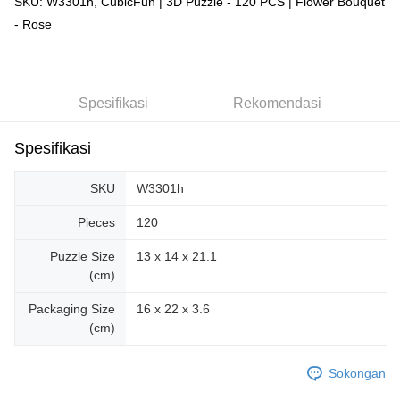
SKU: W3301h, CubicFun | 3D Puzzle - 120 PCS | Flower Bouquet
- Rose
Spesifikasi
Rekomendasi
Spesifikasi
SKU
W3301h
Pieces
120
Puzzle Size
13 x 14 x 21.1
(cm)
Packaging Size
16 x 22 x 3.6
(cm)
Sokongan