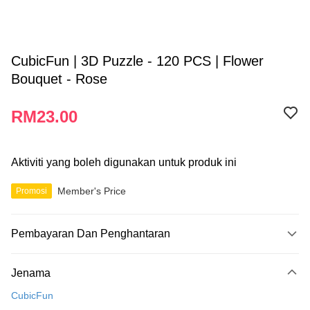
CubicFun | 3D Puzzle - 120 PCS | Flower
Bouquet - Rose
RM23.00
Aktiviti yang boleh digunakan untuk produk ini
Member's Price
Promosi
Pembayaran Dan Penghantaran
Kaedah Pembayaran
Jenama
Kad Kredit
CubicFun
Perbankan atas talian