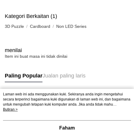
Kategori Berkaitan (1)
3D Puzzle
Cardboard
Non LED Series
menilai
Item ini buat masa ini tidak dinilai
Paling Popular
Jualan paling laris
Laman web ini ada menggunakan kuki. Sekiranya anda ingin mengetahui
Tag Popular
secara terperinci bagaimana kuki digunakan di laman web ini, dan bagaimana
untuk mengubah tetapan kuki komputer anda. Jika anda tidak mahu
menggunakan kuki di komputer anda, sila rujuk penerangan mengenai kuki.
Butiran >
Jualan paling laris
Ketibaan Baru
Rekomendasi Popular
Dasar Privasi
Laman web ini ada menggunakan kuki. Sekiranya anda ingin
mengetahui secara terperinci bagaimana kuki digunakan di laman web ini,
dan bagaimana untuk mengubah tetapan kuki komputer anda. Jika anda tidak
Faham
mahu menggunakan kuki di komputer anda, sila rujuk penerangan mengenai