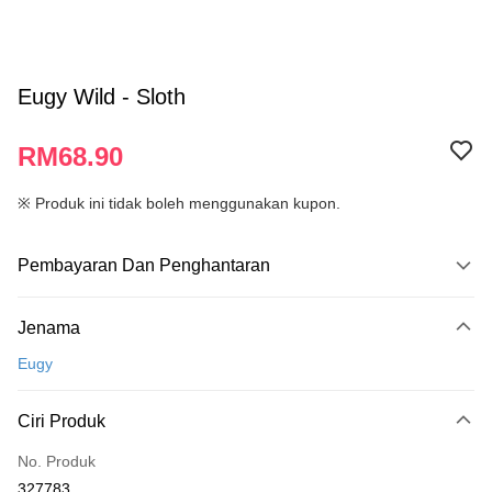
Eugy Wild - Sloth
RM68.90
※ Produk ini tidak boleh menggunakan kupon.
Pembayaran Dan Penghantaran
Kaedah Pembayaran
Jenama
Kad Kredit
Eugy
Perbankan atas talian
Deskripsi
Ciri Produk
Hanya menyokong Maybank, CIMB Bank, Public Bank, RHB Bank, Hong
Touch 'n Go
Leong Bank, Bank Islam, AmBank, BSN Bank.
No. Produk
Boost
327783