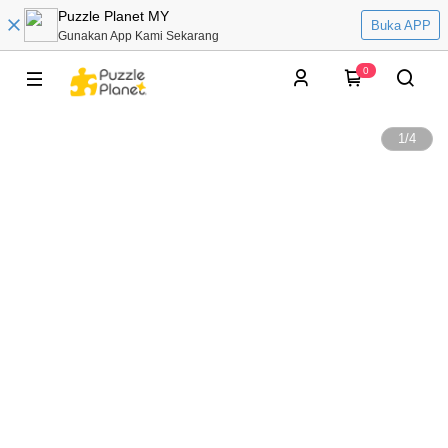
Puzzle Planet MY
Buka APP
Gunakan App Kami Sekarang
0
1
/
4