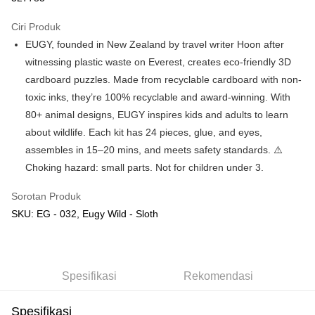
GrabPay
Ciri Produk
EUGY, founded in New Zealand by travel writer Hoon after
Pilihan Penghantaran
witnessing plastic waste on Everest, creates eco-friendly 3D
Rumah penghantaran
Kadar Penghantaran
cardboard puzzles. Made from recyclable cardboard with non-
Rumah penghantaran
toxic inks, they’re 100% recyclable and award-winning. With
80+ animal designs, EUGY inspires kids and adults to learn
Kedai pickup
about wildlife. Each kit has 24 pieces, glue, and eyes,
Penghantaran percuma
assembles in 15–20 mins, and meets safety standards. ⚠️
Choking hazard: small parts. Not for children under 3.
Sorotan Produk
SKU: EG - 032, Eugy Wild - Sloth
Spesifikasi
Rekomendasi
Spesifikasi