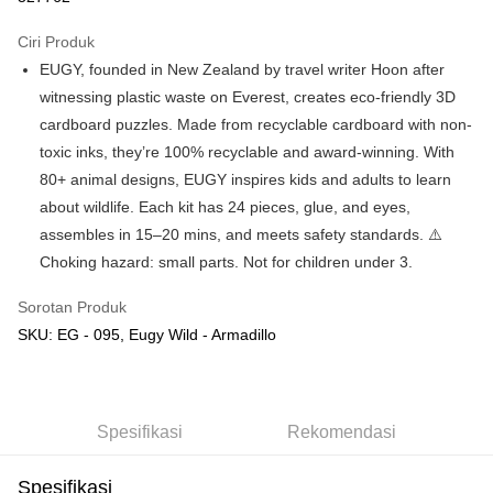
GrabPay
Ciri Produk
EUGY, founded in New Zealand by travel writer Hoon after
Pilihan Penghantaran
witnessing plastic waste on Everest, creates eco-friendly 3D
Rumah penghantaran
Kadar Penghantaran
cardboard puzzles. Made from recyclable cardboard with non-
Rumah penghantaran
toxic inks, they’re 100% recyclable and award-winning. With
80+ animal designs, EUGY inspires kids and adults to learn
Kedai pickup
about wildlife. Each kit has 24 pieces, glue, and eyes,
Penghantaran percuma
assembles in 15–20 mins, and meets safety standards. ⚠️
Choking hazard: small parts. Not for children under 3.
Sorotan Produk
SKU: EG - 095, Eugy Wild - Armadillo
Spesifikasi
Rekomendasi
Spesifikasi