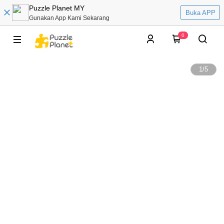
Puzzle Planet MY
Buka APP
Gunakan App Kami Sekarang
0
1
/
5