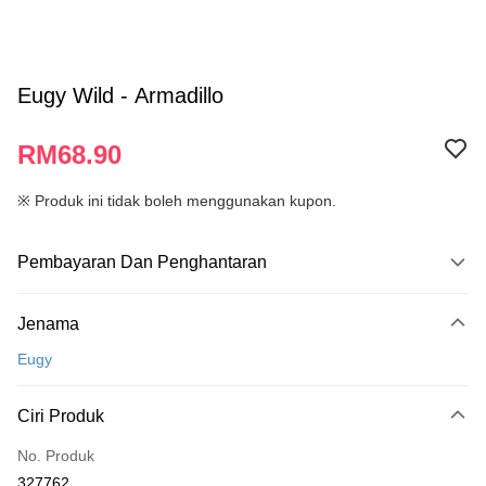
Eugy Wild - Armadillo
RM68.90
※ Produk ini tidak boleh menggunakan kupon.
Pembayaran Dan Penghantaran
Kaedah Pembayaran
Jenama
Kad Kredit
Eugy
Perbankan atas talian
Deskripsi
Ciri Produk
Hanya menyokong Maybank, CIMB Bank, Public Bank, RHB Bank, Hong
Touch 'n Go
Leong Bank, Bank Islam, AmBank, BSN Bank.
No. Produk
Boost
327762