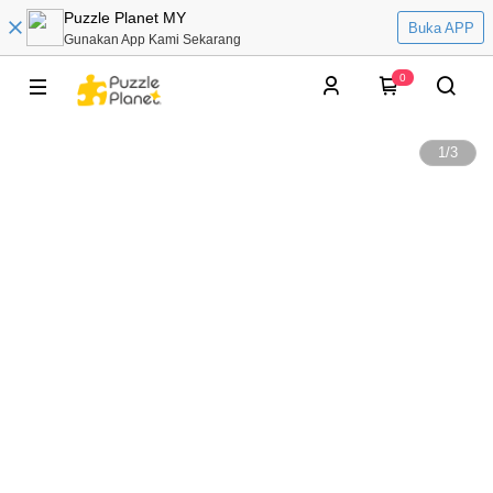
Puzzle Planet MY
Buka APP
Gunakan App Kami Sekarang
0
1
/
3