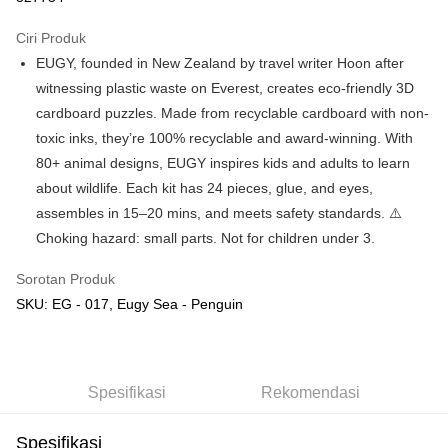
GrabPay
Ciri Produk
EUGY, founded in New Zealand by travel writer Hoon after
Pilihan Penghantaran
witnessing plastic waste on Everest, creates eco-friendly 3D
Rumah penghantaran
Kadar Penghantaran
cardboard puzzles. Made from recyclable cardboard with non-
Rumah penghantaran
toxic inks, they’re 100% recyclable and award-winning. With
80+ animal designs, EUGY inspires kids and adults to learn
Kedai pickup
about wildlife. Each kit has 24 pieces, glue, and eyes,
Penghantaran percuma
assembles in 15–20 mins, and meets safety standards. ⚠️
Choking hazard: small parts. Not for children under 3.
Sorotan Produk
SKU: EG - 017, Eugy Sea - Penguin
Spesifikasi
Rekomendasi
Spesifikasi