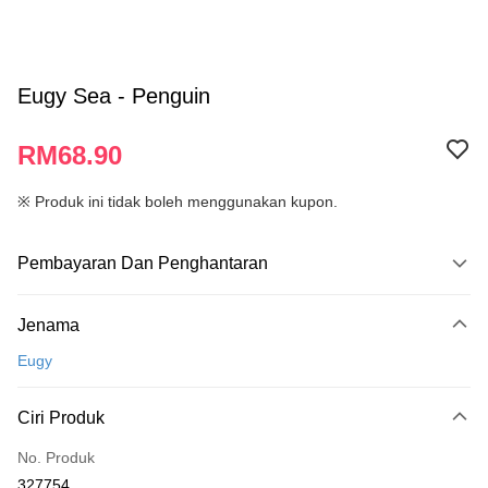
Eugy Sea - Penguin
RM68.90
※ Produk ini tidak boleh menggunakan kupon.
Pembayaran Dan Penghantaran
Kaedah Pembayaran
Jenama
Kad Kredit
Eugy
Perbankan atas talian
Deskripsi
Ciri Produk
Hanya menyokong Maybank, CIMB Bank, Public Bank, RHB Bank, Hong
Touch 'n Go
Leong Bank, Bank Islam, AmBank, BSN Bank.
No. Produk
Boost
327754