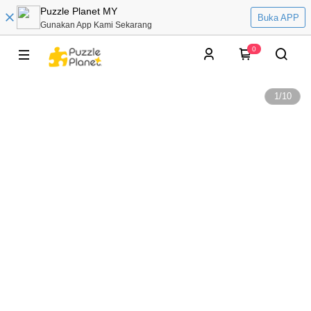
Puzzle Planet MY
Buka APP
Gunakan App Kami Sekarang
0
1
/
10