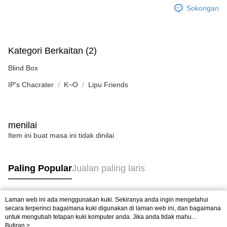
Sokongan
Kategori Berkaitan (2)
Blind Box
IP's Chacrater
K~O
Lipu Friends
menilai
Item ini buat masa ini tidak dinilai
Paling Popular
Jualan paling laris
Laman web ini ada menggunakan kuki. Sekiranya anda ingin mengetahui
Tag Popular
secara terperinci bagaimana kuki digunakan di laman web ini, dan bagaimana
untuk mengubah tetapan kuki komputer anda. Jika anda tidak mahu
menggunakan kuki di komputer anda, sila rujuk penerangan mengenai kuki.
Butiran >