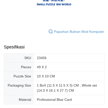
Paparkan Butiran Mod Komputer
Spesifikasi
SKU
23456
Pieces
49 X 2
Puzzle Size
10 X 10 CM
Packaging Size
1 BoX (11.5 X 11.5 X 3) CM , Whole set
(14.3 X 16.1 X 27.7) CM
Material
Professional Blue Card