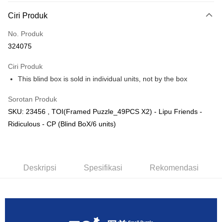
Deskripsi
Ciri Produk
Hanya menyokong Maybank, CIMB Bank, Public Bank, RHB Bank, Hong
Touch 'n Go
Leong Bank, Bank Islam, AmBank, BSN Bank.
No. Produk
Boost
324075
GrabPay
Ciri Produk
This blind box is sold in individual units, not by the box
Pilihan Penghantaran
Sorotan Produk
Rumah penghantaran
Kadar Penghantaran
SKU: 23456 , TOI(Framed Puzzle_49PCS X2) - Lipu Friends -
Rumah penghantaran
Ridiculous - CP (Blind BoX/6 units)
Kedai pickup
Penghantaran percuma
Deskripsi
Spesifikasi
Rekomendasi