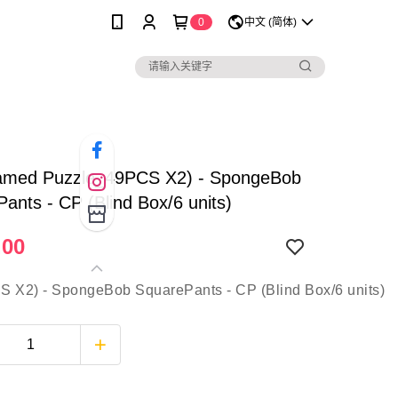
0
中文 (简体)
amed Puzzle_49PCS X2) - SpongeBob
ants - CP (Blind Box/6 units)
.00