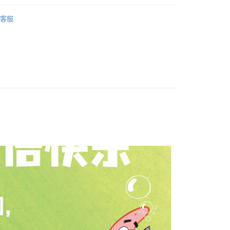
Store (3 working days, SMS notify)
客服
ater
P~T
SpongeBob SquarePants