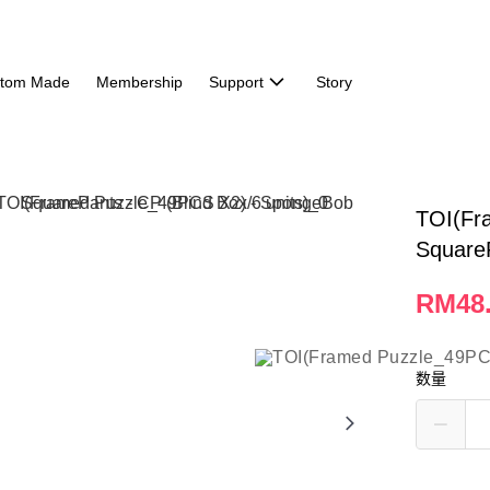
tom Made
Membership
Support
Story
TOI(Fr
SquareP
RM48
数量