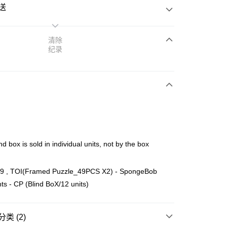
送
清除
纪录
次付清
亚银行、联昌国际银行、大众银行、兴业银行、香港隆丰银行、
Go
AmBank、BSN Bank
nd box is sold in individual units, not by the box
9 , TOI(Framed Puzzle_49PCS X2) - SpongeBob
s - CP (Blind BoX/12 units)
ing (Min RM100) within West Malaysia!
查看运费
ing (Min RM100.00) within West Malaysia!
类 (2)