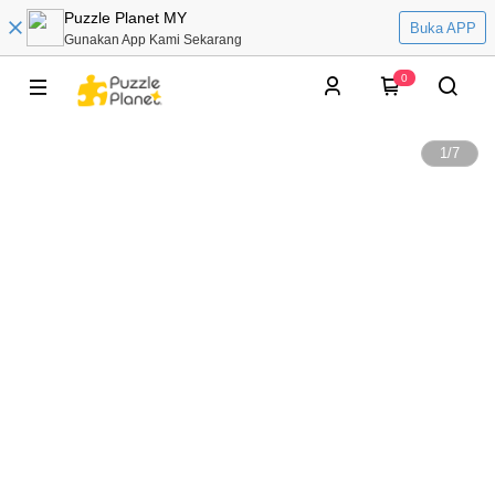
Puzzle Planet MY
Buka APP
Gunakan App Kami Sekarang
0
1
/
7