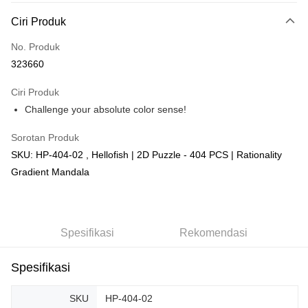
Deskripsi
Ciri Produk
Hanya menyokong Maybank, CIMB Bank, Public Bank, RHB Bank, Hong
Touch 'n Go
Leong Bank, Bank Islam, AmBank, BSN Bank.
No. Produk
Boost
323660
GrabPay
Ciri Produk
Challenge your absolute color sense!
Pilihan Penghantaran
Sorotan Produk
Rumah penghantaran
Kadar Penghantaran
SKU: HP-404-02 , Hellofish | 2D Puzzle - 404 PCS | Rationality
Rumah penghantaran
Gradient Mandala
Kedai pickup
Penghantaran percuma
Spesifikasi
Rekomendasi
Spesifikasi
SKU
HP-404-02