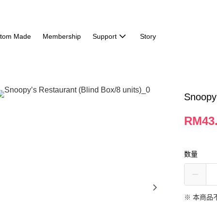
tom Made
Membership
Support
Story
Snoopy’
RM43
数量
※ 本商品