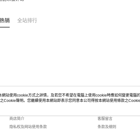
热销
全站排行
本網站使用cookie方式之詳情，及若您不希望在電腦上使用cookie時應如何變更電腦的c
之Cookie聲明。您繼續使用本網站即表示您同意本公司得按本網站使用條款之Cooki
关于我们
客服资讯
品牌故事
购物说明
商店简介
客服留言
隐私权及网站使用条款
条款及细则
联络我们