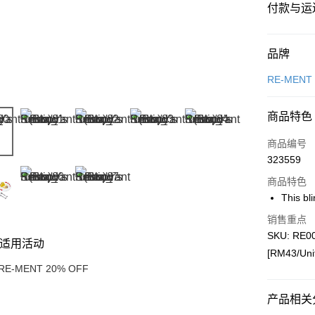
付款与运
付款方式
品牌
信用卡一
RE-MENT
网上银行
商品特色
相关说明
只有马来
商品编号
Touch 'n 
伊斯兰银行、
323559
Boost
商品特色
GrabPay
This bli
销售重点
SKU: RE003
适用活动
运送方式
[RM43/Uni
RE-MENT 20% OFF
Free Shipp
Free Shipp
产品相关分
Pickup In-