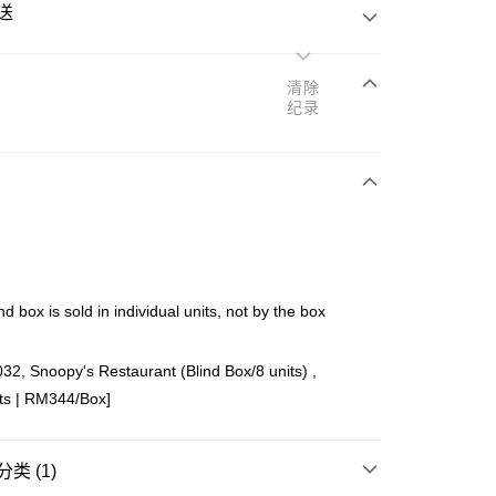
送
清除
纪录
次付清
亚银行、联昌国际银行、大众银行、兴业银行、香港隆丰银行、
Go
AmBank、BSN Bank
nd box is sold in individual units, not by the box
2, Snoopy's Restaurant (Blind Box/8 units) ,
ts | RM344/Box]
ing (Min RM100) within West Malaysia!
查看运费
ing (Min RM100.00) within West Malaysia!
类 (1)
Store (3 working days, SMS notify)