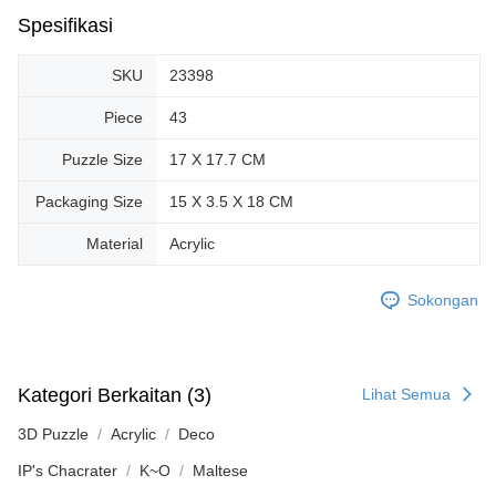
Spesifikasi
SKU
23398
Piece
43
Puzzle Size
17 X 17.7 CM
Packaging Size
15 X 3.5 X 18 CM
Material
Acrylic
Sokongan
Kategori Berkaitan (3)
Lihat Semua
3D Puzzle
Acrylic
Deco
IP's Chacrater
K~O
Maltese