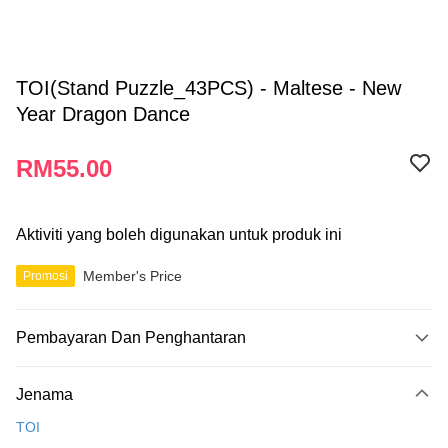
TOI(Stand Puzzle_43PCS) - Maltese - New
Year Dragon Dance
RM55.00
Aktiviti yang boleh digunakan untuk produk ini
Member's Price
Promosi
Pembayaran Dan Penghantaran
Kaedah Pembayaran
Jenama
Kad Kredit
TOI
Perbankan atas talian