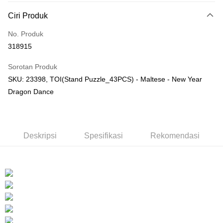
Deskripsi
Ciri Produk
Hanya menyokong Maybank, CIMB Bank, Public Bank, RHB Bank, Hong
Touch 'n Go
Leong Bank, Bank Islam, AmBank, BSN Bank.
No. Produk
Boost
318915
GrabPay
Sorotan Produk
SKU: 23398, TOI(Stand Puzzle_43PCS) - Maltese - New Year
Pilihan Penghantaran
Dragon Dance
Rumah penghantaran
Kadar Penghantaran
Rumah penghantaran
Kedai pickup
Deskripsi
Spesifikasi
Rekomendasi
Penghantaran percuma