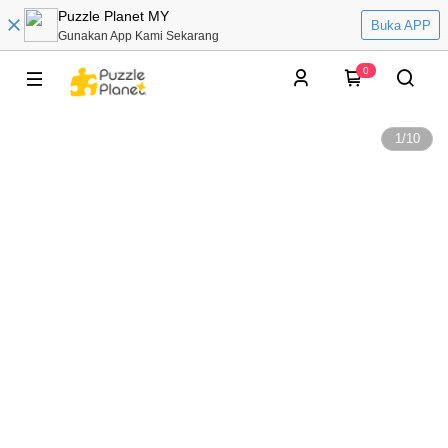
Puzzle Planet MY
Buka APP
Gunakan App Kami Sekarang
0
1
/
10