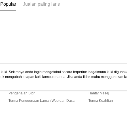
 Popular
Jualan paling laris
uki. Sekiranya anda ingin mengetahui secara terperinci bagaimana kuki digunak
tuk mengubah tetapan kuki komputer anda. Jika anda tidak mahu menggunakan ku
Tentang Kami
Khidmat Pelangga
ngan mengenai kuki.
Dasar Privasi
Laman web ini ada menggunakan kuki. Sekiran
Cerita Kami
Panduan Beli-Belah
ci bagaimana kuki digunakan di laman web ini, dan bagaimana untuk mengubah te
ahu menggunakan kuki di komputer anda, sila rujuk penerangan mengenai kuki.
Pengenalan Stor
Hantar Mesej
Terma Penggunaan Laman Web dan Dasar
Terma Keahlian
Privasi
Hubungi Kami