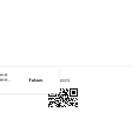
an di
ki di
n
Faham
APP Rasmi
ya anda
tapan kuki