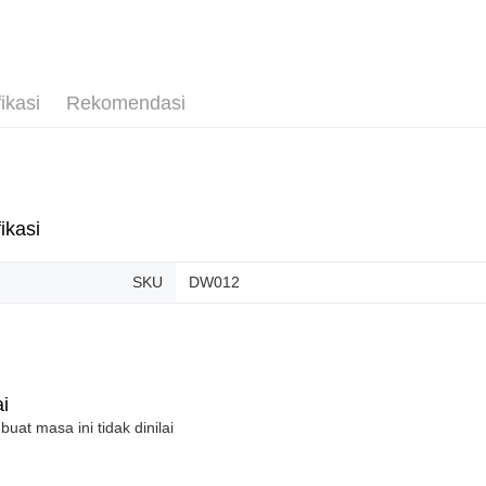
Kedai pick
Penghanta
ikasi
Rekomendasi
ikasi
SKU
DW012
i
 buat masa ini tidak dinilai