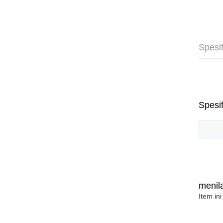
Spesif
Spesif
menila
Item ini