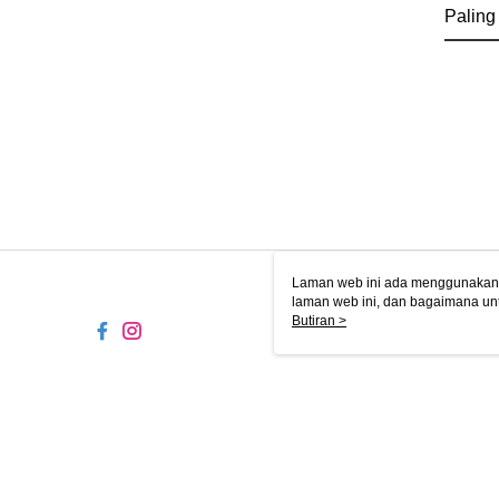
Paling
Laman web ini ada menggunakan k
laman web ini, dan bagaimana un
komputer anda, sila rujuk penera
Butiran >
ingin mengetahui secara terperin
komputer anda. Jika anda tidak m