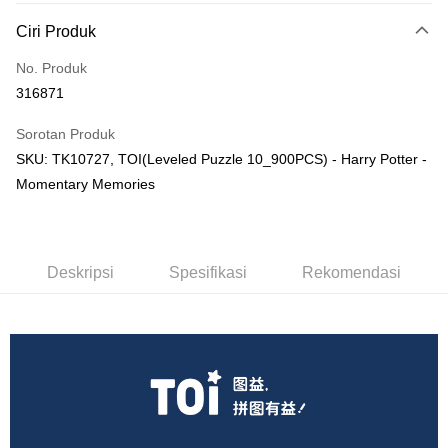
Deskripsi
Ciri Produk
Hanya menyokong Maybank, CIMB Bank, Public Bank, RHB Bank, Hong
Touch 'n Go
Leong Bank, Bank Islam, AmBank, BSN Bank.
No. Produk
Boost
316871
GrabPay
Sorotan Produk
SKU: TK10727, TOI(Leveled Puzzle 10_900PCS) - Harry Potter -
Pilihan Penghantaran
Momentary Memories
Rumah penghantaran
Kadar Penghantaran
Rumah penghantaran
Kedai pickup
Deskripsi
Spesifikasi
Rekomendasi
Penghantaran percuma