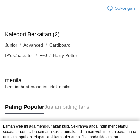
Sokongan
Kategori Berkaitan (2)
Junior
Advanced
Cardboard
IP's Chacrater
F~J
Harry Potter
menilai
Item ini buat masa ini tidak dinilai
Paling Popular
Jualan paling laris
Laman web ini ada menggunakan kuki. Sekiranya anda ingin mengetahui
Tag Popular
secara terperinci bagaimana kuki digunakan di laman web ini, dan bagaimana
untuk mengubah tetapan kuki komputer anda. Jika anda tidak mahu