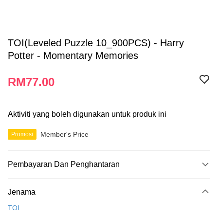
TOI(Leveled Puzzle 10_900PCS) - Harry
Potter - Momentary Memories
RM77.00
Aktiviti yang boleh digunakan untuk produk ini
Member's Price
Promosi
Pembayaran Dan Penghantaran
Kaedah Pembayaran
Jenama
Kad Kredit
TOI
Perbankan atas talian