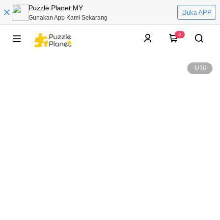
Puzzle Planet MY
Buka APP
Gunakan App Kami Sekarang
0
1
/
10