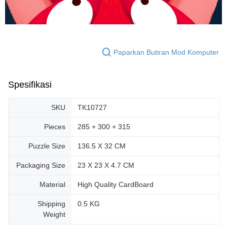
Paparkan Butiran Mod Komputer
Spesifikasi
SKU
TK10727
Pieces
285 + 300 + 315
Puzzle Size
136.5 X 32 CM
Packaging Size
23 X 23 X 4.7 CM
Material
High Quality CardBoard
Shipping
0.5 KG
Weight