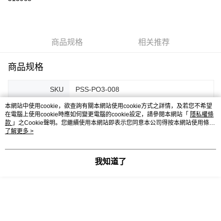
GrabPay
运送方式
商品规格
相关推荐
Free Shipping (Min RM100) within West Malaysia!
查看运费
商品规格
Free Shipping (Min RM100.00) within West Malaysia!
Pickup In-Store (3 working days, SMS notify)
SKU
PSS-PO3-008
免运费
本網站中使用cookie，欲查詢有關本網站使用cookie方式之詳情，及若您不希望
Product Size
29 X 42 CM
在電腦上使用cookie時應如何變更電腦的cookie設定，請參閱本網站「
隱私權條
款
」之Cookie聲明。您繼續使用本網站即表示您同意本公司得按本網站使用條款
Package Size
29 X 42 X 3 CM
之Cookie聲明使用cookie。
了解更多 >
客服
我知道了
产品相关分类 (1)
Local Creation
S
Sembang Sembang