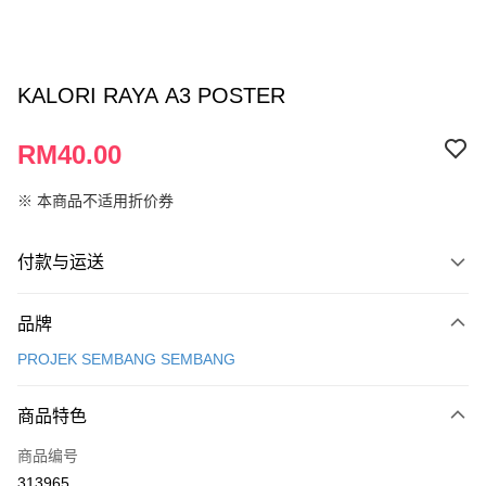
KALORI RAYA A3 POSTER
RM40.00
※ 本商品不适用折价券
付款与运送
付款方式
品牌
信用卡一次付清
PROJEK SEMBANG SEMBANG
网上银行
相关说明
商品特色
只有马来亚银行、联昌国际银行、大众银行、兴业银行、香港隆丰银行、伊
Touch 'n Go
斯兰银行、AmBank、BSN Bank
商品编号
313965
Boost