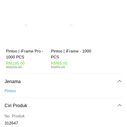
Deskripsi
Hanya menyokong Maybank, CIMB Bank, Public Bank, RHB Bank, Hong
Touch 'n Go
Leong Bank, Bank Islam, AmBank, BSN Bank.
Boost
GrabPay
Pilihan Penghantaran
Pintoo | iFrame Pro -
Pintoo | iFrame - 1000
1000 PCS
PCS
Rumah penghantaran
Kadar Penghantaran
RM195.00
RM85.00
Rumah penghantaran
RM205.00
RM95.00
Kedai pickup
Jenama
Penghantaran percuma
Pintoo
Ciri Produk
No. Produk
312647