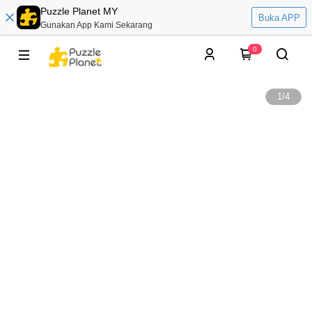
Puzzle Planet MY
Buka APP
Gunakan App Kami Sekarang
0
1
/
4