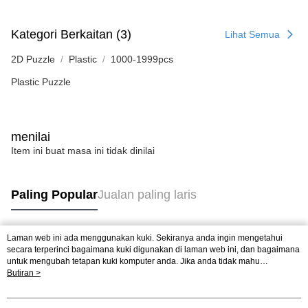
Kategori Berkaitan (3)
Lihat Semua
2D Puzzle
Plastic
1000-1999pcs
Plastic Puzzle
menilai
Item ini buat masa ini tidak dinilai
Paling Popular
Jualan paling laris
Laman web ini ada menggunakan kuki. Sekiranya anda ingin mengetahui
Tag Popular
secara terperinci bagaimana kuki digunakan di laman web ini, dan bagaimana
untuk mengubah tetapan kuki komputer anda. Jika anda tidak mahu
menggunakan kuki di komputer anda, sila rujuk penerangan mengenai kuki.
Butiran >
Jualan paling laris
Ketibaan Baru
Rekomendasi Popular
Dasar Privasi
Laman web ini ada menggunakan kuki. Sekiranya anda ingin
mengetahui secara terperinci bagaimana kuki digunakan di laman web ini,