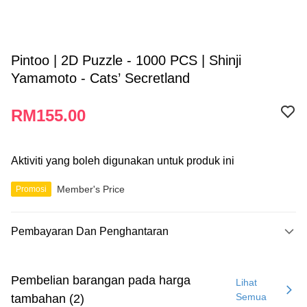
Pintoo | 2D Puzzle - 1000 PCS | Shinji
Yamamoto - Cats’ Secretland
RM155.00
Aktiviti yang boleh digunakan untuk produk ini
Member's Price
Promosi
Pembayaran Dan Penghantaran
Kaedah Pembayaran
Kad Kredit
Pembelian barangan pada harga
Lihat
Semua
tambahan (2)
Perbankan atas talian