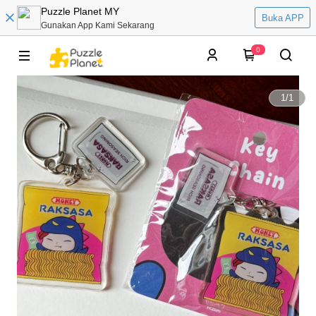
Puzzle Planet MY
Buka APP
Gunakan App Kami Sekarang
0
1
/
1