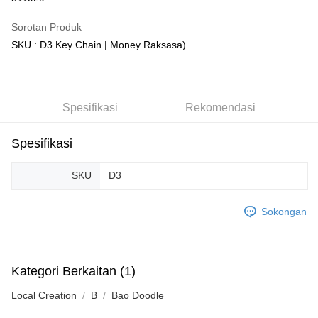
GrabPay
Sorotan Produk
SKU : D3 Key Chain | Money Raksasa)
Pilihan Penghantaran
Rumah penghantaran
Kadar Penghantaran
Rumah penghantaran
Spesifikasi
Rekomendasi
Kedai pickup
Penghantaran percuma
Spesifikasi
SKU
D3
Sokongan
Kategori Berkaitan (1)
Local Creation
B
Bao Doodle