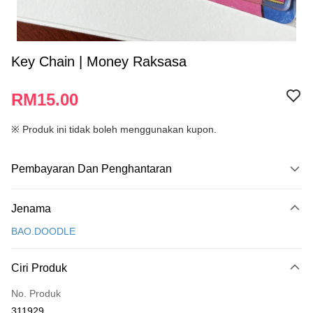
Key Chain | Money Raksasa
RM15.00
※ Produk ini tidak boleh menggunakan kupon.
Pembayaran Dan Penghantaran
Kaedah Pembayaran
Jenama
Kad Kredit
BAO.DOODLE
Perbankan atas talian
Deskripsi
Ciri Produk
Hanya menyokong Maybank, CIMB Bank, Public Bank, RHB Bank, Hong
Touch 'n Go
Leong Bank, Bank Islam, AmBank, BSN Bank.
No. Produk
Boost
311929