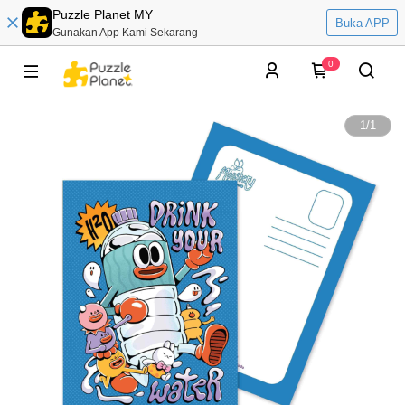
Puzzle Planet MY
Buka APP
Gunakan App Kami Sekarang
0
1
/
1