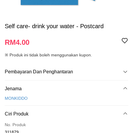
Self care- drink your water - Postcard
RM4.00
※ Produk ini tidak boleh menggunakan kupon.
Pembayaran Dan Penghantaran
Kaedah Pembayaran
Jenama
Kad Kredit
MONKIDDO
Perbankan atas talian
Deskripsi
Ciri Produk
Hanya menyokong Maybank, CIMB Bank, Public Bank, RHB Bank, Hong
Touch 'n Go
Leong Bank, Bank Islam, AmBank, BSN Bank.
No. Produk
Boost
311879