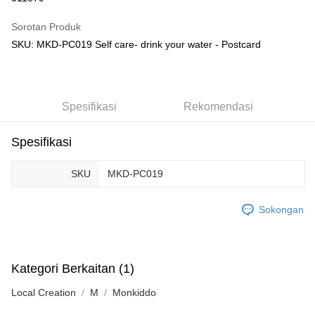
GrabPay
Sorotan Produk
SKU: MKD-PC019 Self care- drink your water - Postcard
Pilihan Penghantaran
Rumah penghantaran
Kadar Penghantaran
Rumah penghantaran
Spesifikasi
Rekomendasi
Kedai pickup
Penghantaran percuma
Spesifikasi
SKU
MKD-PC019
Sokongan
Kategori Berkaitan (1)
Local Creation
M
Monkiddo