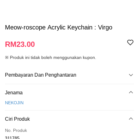
Meow-roscope Acrylic Keychain : Virgo
RM23.00
※ Produk ini tidak boleh menggunakan kupon.
Pembayaran Dan Penghantaran
Kaedah Pembayaran
Jenama
Kad Kredit
NEKOJIN
Perbankan atas talian
Deskripsi
Ciri Produk
Hanya menyokong Maybank, CIMB Bank, Public Bank, RHB Bank, Hong
Touch 'n Go
Leong Bank, Bank Islam, AmBank, BSN Bank.
No. Produk
Boost
311785