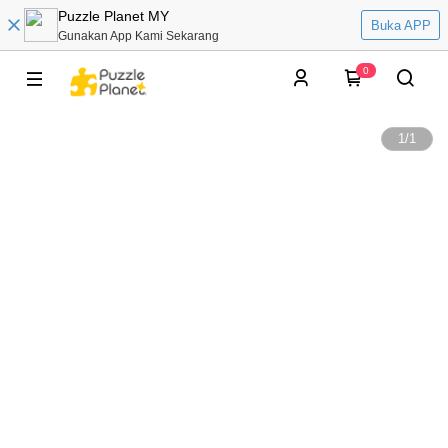
Puzzle Planet MY
Buka APP
Gunakan App Kami Sekarang
0
1
/
1