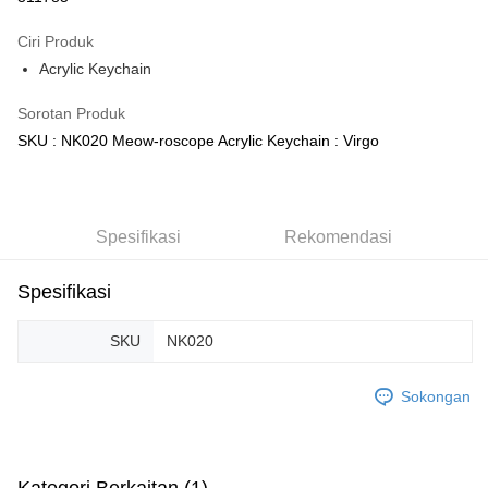
GrabPay
Ciri Produk
Acrylic Keychain
Pilihan Penghantaran
Sorotan Produk
Rumah penghantaran
Kadar Penghantaran
SKU : NK020 Meow-roscope Acrylic Keychain : Virgo
Rumah penghantaran
Kedai pickup
Penghantaran percuma
Spesifikasi
Rekomendasi
Spesifikasi
SKU
NK020
Sokongan