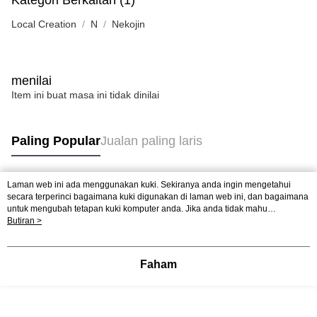
Kategori Berkaitan (1)
Local Creation
N
Nekojin
menilai
Item ini buat masa ini tidak dinilai
Paling Popular
Jualan paling laris
Laman web ini ada menggunakan kuki. Sekiranya anda ingin mengetahui
Tag Popular
secara terperinci bagaimana kuki digunakan di laman web ini, dan bagaimana
untuk mengubah tetapan kuki komputer anda. Jika anda tidak mahu
menggunakan kuki di komputer anda, sila rujuk penerangan mengenai kuki.
Butiran >
Jualan paling laris
Ketibaan Baru
Rekomendasi Popular
Dasar Privasi
Laman web ini ada menggunakan kuki. Sekiranya anda ingin
mengetahui secara terperinci bagaimana kuki digunakan di laman web ini,
dan bagaimana untuk mengubah tetapan kuki komputer anda. Jika anda tidak
Faham
mahu menggunakan kuki di komputer anda, sila rujuk penerangan mengenai
kuki.