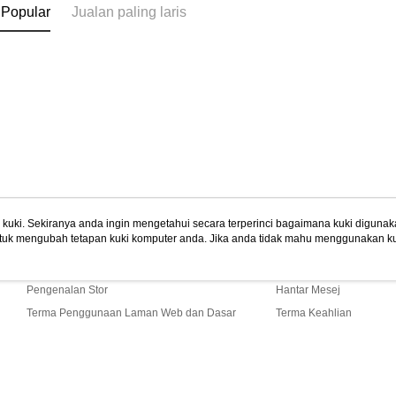
 Popular
Jualan paling laris
uki. Sekiranya anda ingin mengetahui secara terperinci bagaimana kuki digunak
tuk mengubah tetapan kuki komputer anda. Jika anda tidak mahu menggunakan ku
Tentang Kami
Khidmat Pelangga
ngan mengenai kuki.
Dasar Privasi
Laman web ini ada menggunakan kuki. Sekiran
Cerita Kami
Panduan Beli-Belah
ci bagaimana kuki digunakan di laman web ini, dan bagaimana untuk mengubah te
ahu menggunakan kuki di komputer anda, sila rujuk penerangan mengenai kuki.
Pengenalan Stor
Hantar Mesej
Terma Penggunaan Laman Web dan Dasar
Terma Keahlian
Privasi
Hubungi Kami