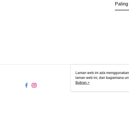
Paling
Laman web ini ada menggunakan k
laman web ini, dan bagaimana un
komputer anda, sila rujuk penera
Butiran >
ingin mengetahui secara terperin
komputer anda. Jika anda tidak m