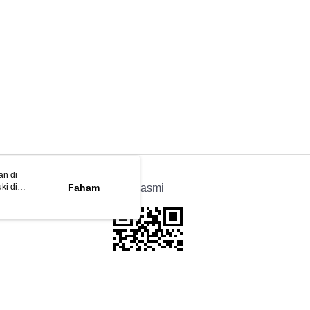
an di
ki di
n
Faham
APP Rasmi
ya anda
tapan kuki