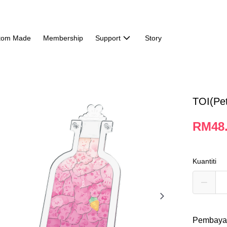
tom Made
Membership
Support
Story
TOI(Pet
RM48
Kuantiti
Pembaya