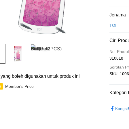
Kaedah 
Jenama
Kad Kredit
TOI
Perbankan 
Ciri Prod
Deskripsi
Hanya men
Touch 'n 
No. Produ
Leong Ban
310818
Boost
Sorotan P
GrabPay
SKU: 10062
ti yang boleh digunakan untuk produk ini
Member's Price
i
Pilihan 
Kategori 
Rumah pe
3D Puzzle
Rumah pe
Kongsi
Kedai pick
Penghanta