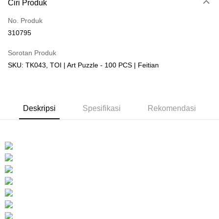
Ciri Produk
Hanya menyokong Maybank, CIMB Bank, Public Bank, RHB Bank, Hong
Touch 'n Go
Leong Bank, Bank Islam, AmBank, BSN Bank.
No. Produk
Boost
310795
GrabPay
Sorotan Produk
SKU: TK043, TOI | Art Puzzle - 100 PCS | Feitian
Pilihan Penghantaran
Rumah penghantaran
Kadar Penghantaran
Rumah penghantaran
Deskripsi
Spesifikasi
Rekomendasi
Kedai pickup
Penghantaran percuma