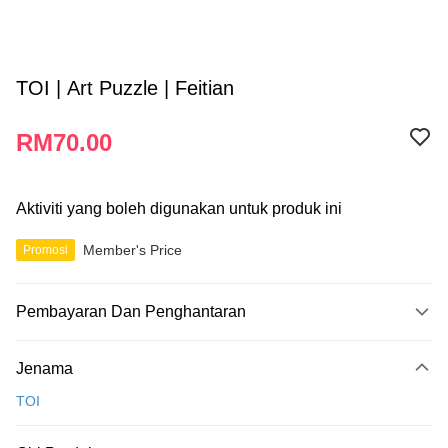
TOI | Art Puzzle | Feitian
RM70.00
Aktiviti yang boleh digunakan untuk produk ini
Member's Price
Promosi
Pembayaran Dan Penghantaran
Kaedah Pembayaran
Jenama
Kad Kredit
TOI
Perbankan atas talian
Deskripsi