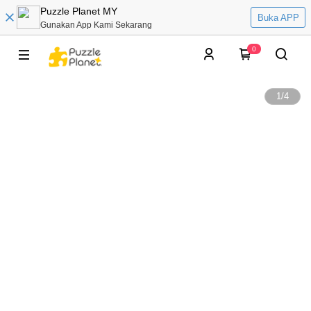
Puzzle Planet MY
Buka APP
Gunakan App Kami Sekarang
0
1
/
4