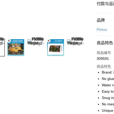
付款与运
付款方式
品牌
信用卡一
Pintoo
网上银行
商品特色
相关说明
只有马来
商品编号
Touch 'n 
伊斯兰银行、
309591
Boost
商品特色
GrabPay
Brand: 
No glue
Water r
运送方式
Easy t
Snug in
Free Shipp
No mes
Free Shipp
Unique 