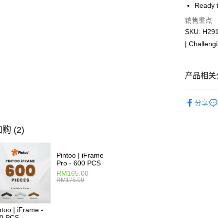
Pickup In-
Ready t
免运费
销售重点
SKU: H2910
| Challeng
产品相关分
2D Puzzle
分享
IP's Chacr
plastic puz
购 (2)
2D Puzzle
Pintoo | iFrame
Pro - 600 PCS
RM165.00
RM175.00
ntoo | iFrame -
0 PCS