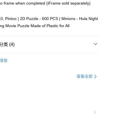
Store (3 working days, SMS notify)
o frame when completed (iFrame sold separately)
, Pintoo | 2D Puzzle - 600 PCS | Minions - Hula Night
ing Movie Puzzle Made of Plastic for All
类 (4)
Plastic
Below 999pcs
客服
ater
K~O
Minion
zle
查看全部
Puzzle Frame Add-on Deal