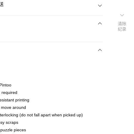
送
清除
纪录
次付清
亚银行、联昌国际银行、大众银行、兴业银行、香港隆丰银行、
Go
AmBank、BSN Bank
Pintoo
 required
esistant printing
o move around
terlocking (do not fall apart when picked up)
ing (Min RM100) within West Malaysia!
查看运费
sy scraps
ing (Min RM100.00) within West Malaysia!
puzzle pieces