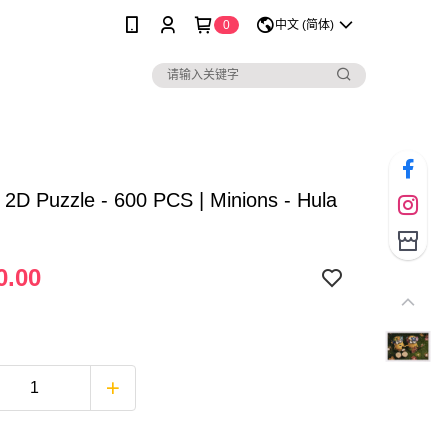
0
中文 (简体)
| 2D Puzzle - 600 PCS | Minions - Hula
0.00