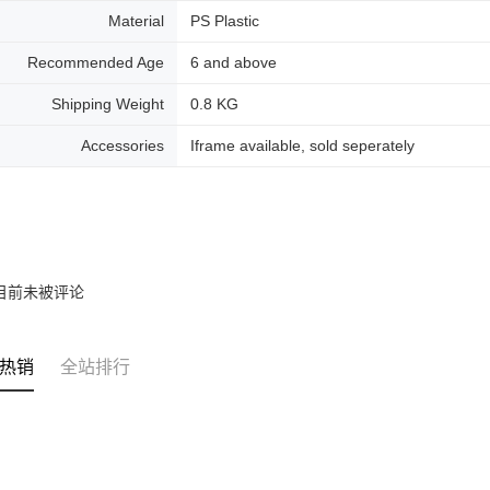
Material
PS Plastic
Recommended Age
6 and above
Shipping Weight
0.8 KG
Accessories
Iframe available, sold seperately
目前未被评论
热销
全站排行