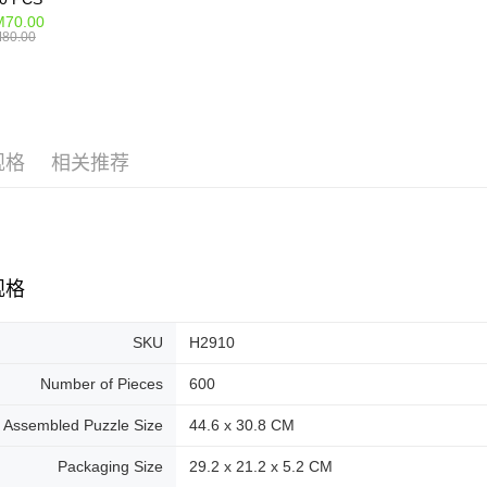
70.00
80.00
规格
相关推荐
规格
SKU
H2910
Number of Pieces
600
Assembled Puzzle Size
44.6 x 30.8 CM
Packaging Size
29.2 x 21.2 x 5.2 CM