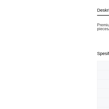
Deskr
Premiu
piecesÃ
Spesif