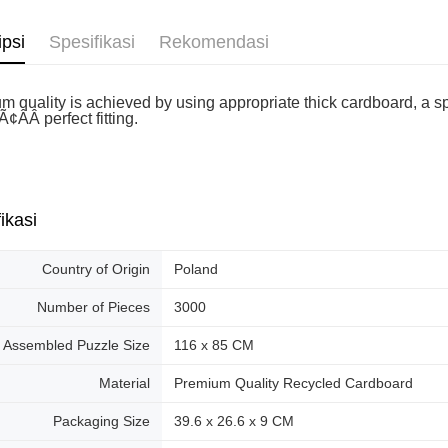
ipsi
Spesifikasi
Rekomendasi
m quality is achieved by using appropriate thick cardboard, a sp
¢ÂÂ perfect fitting.
ikasi
Country of Origin
Poland
Number of Pieces
3000
Assembled Puzzle Size
116 x 85 CM
Material
Premium Quality Recycled Cardboard
Packaging Size
39.6 x 26.6 x 9 CM