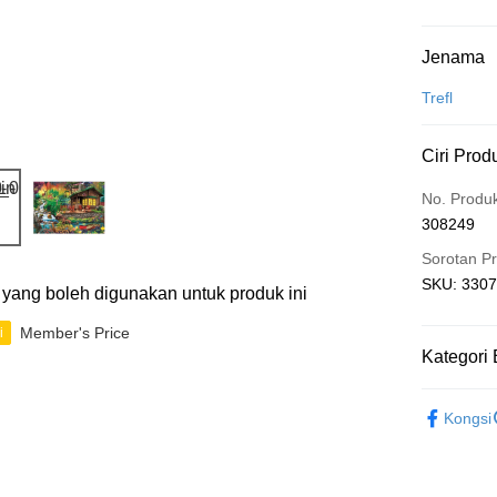
Kaedah 
Jenama
Kad Kredit
Trefl
Perbankan 
Ciri Prod
Deskripsi
Hanya men
Touch 'n 
No. Produ
Leong Ban
308249
Boost
Sorotan P
GrabPay
SKU: 3307
ti yang boleh digunakan untuk produk ini
Member's Price
i
Pilihan 
Kategori 
Rumah pe
2D Puzzle
Rumah pe
Kongsi
Kedai pick
Penghanta