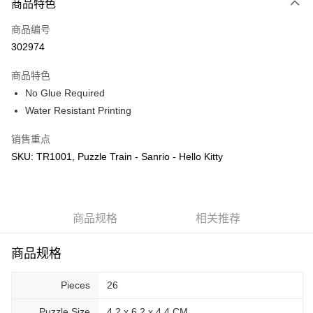
商品特色
只有马来亚银行、联昌国际银行、大众银行、兴业银行、香港隆丰银行、伊
Touch 'n Go
斯兰银行、AmBank、BSN Bank
商品编号
302974
Boost
GrabPay
商品特色
No Glue Required
运送方式
Water Resistant Printing
Free Shipping (Min RM100) within West Malaysia!
查看运费
销售重点
Free Shipping (Min RM100.00) within West Malaysia!
SKU: TR1001, Puzzle Train - Sanrio - Hello Kitty
Pickup In-Store (3 working days, SMS notify)
免运费
商品规格
相关推荐
商品规格
Pieces
26
Puzzle Size
4.2 x 6.2 x 4.4 CM