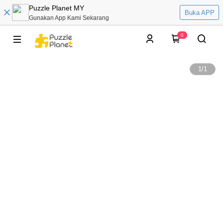
Puzzle Planet MY
Buka APP
Gunakan App Kami Sekarang
0
1
/
1