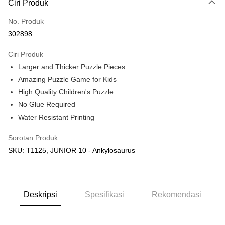
Ciri Produk
Hanya menyokong Maybank, CIMB Bank, Public Bank, RHB Bank, Hong
Touch 'n Go
Leong Bank, Bank Islam, AmBank, BSN Bank.
No. Produk
Boost
302898
GrabPay
Ciri Produk
Larger and Thicker Puzzle Pieces
Pilihan Penghantaran
Amazing Puzzle Game for Kids
Rumah penghantaran
Kadar Penghantaran
High Quality Children's Puzzle
Rumah penghantaran
No Glue Required
Water Resistant Printing
Kedai pickup
Penghantaran percuma
Sorotan Produk
SKU: T1125, JUNIOR 10 - Ankylosaurus
Deskripsi
Spesifikasi
Rekomendasi