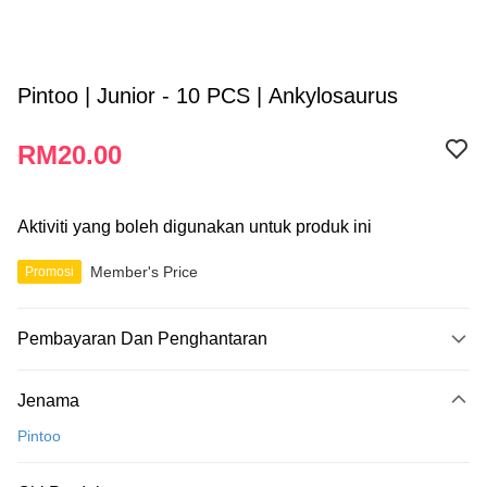
Pintoo | Junior - 10 PCS | Ankylosaurus
RM20.00
Aktiviti yang boleh digunakan untuk produk ini
Member's Price
Promosi
Pembayaran Dan Penghantaran
Kaedah Pembayaran
Jenama
Kad Kredit
Pintoo
Perbankan atas talian
Deskripsi