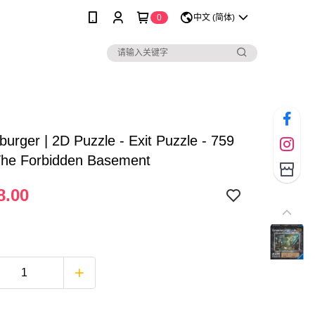
0
中文 (简体)
urger | 2D Puzzle - Exit Puzzle - 759
The Forbidden Basement
8.00