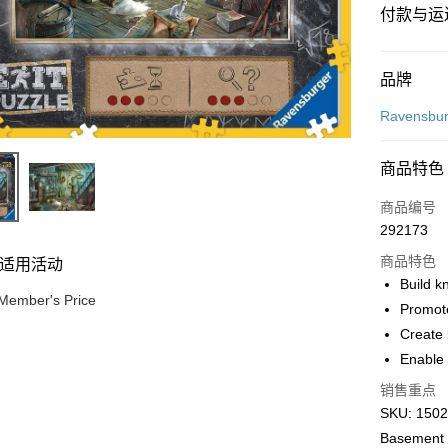
付款与运
付款方式
品牌
信用卡一
Ravensbur
网上银行
商品特色
相关说明
只有马来
商品编号
Touch 'n 
伊斯兰银行、
292173
Boost
商品特色
适用活动
GrabPay
Build k
Member's Price
Promot
Create 
运送方式
Enable 
Free Shipp
销售重点
Free Shipp
SKU: 15029
Basement