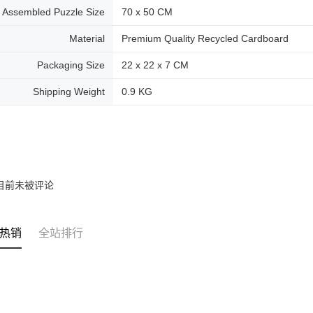
Assembled Puzzle Size
70 x 50 CM
Material
Premium Quality Recycled Cardboard
Packaging Size
22 x 22 x 7 CM
Shipping Weight
0.9 KG
目前未被评论
热销
全站排行