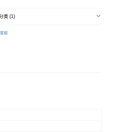
Store (3 working days, SMS notify)
类 (1)
Cardboard
Below 999pcs
客服