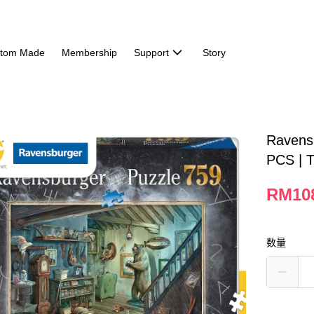
tom Made
Membership
Support
Story
Ravensb
PCS | 
RM10
数量