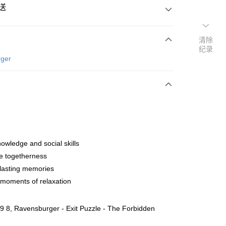
送
清除
纪录
次付清
ger
亚银行、联昌国际银行、大众银行、兴业银行、香港隆丰银行、
Go
AmBank、BSN Bank
nowledge and social skills
e togetherness
lasting memories
moments of relaxation
ing (Min RM100) within West Malaysia!
查看运费
ing (Min RM100.00) within West Malaysia!
 8, Ravensburger - Exit Puzzle - The Forbidden