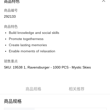
商品特色
只有马来亚银行、联昌国际银行、大众银行、兴业银行、香港隆丰银行、伊
Touch 'n Go
斯兰银行、AmBank、BSN Bank
商品编号
292133
Boost
GrabPay
商品特色
Build knowledge and social skills
运送方式
Promote togetherness
Create lasting memories
Free Shipping (Min RM100) within West Malaysia!
查看运费
Enable moments of relaxation
Free Shipping (Min RM100.00) within West Malaysia!
销售重点
Pickup In-Store (3 working days, SMS notify)
SKU: 19538 1, Ravensburger - 1000 PCS - Mystic Skies
免运费
商品规格
相关推荐
商品规格