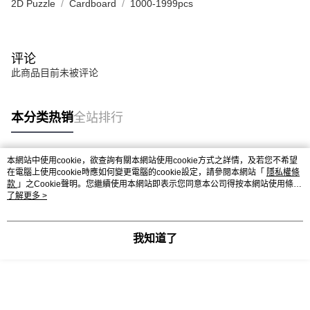
2D Puzzle
Cardboard
1000-1999pcs
评论
此商品目前未被评论
本分类热销
全站排行
本網站中使用cookie，欲查詢有關本網站使用cookie方式之詳情，及若您不希望
热门标签
在電腦上使用cookie時應如何變更電腦的cookie設定，請參閱本網站「
隱私權條
款
」之Cookie聲明。您繼續使用本網站即表示您同意本公司得按本網站使用條款
之Cookie聲明使用cookie。
了解更多 >
热销排行
最新商品
人气推荐
我知道了