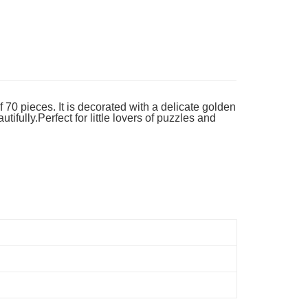
ran percuma
of 70 pieces. It is decorated with a delicate golden
ifully.Perfect for little lovers of puzzles and