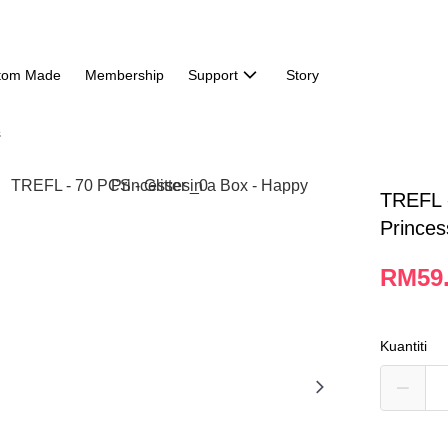
tom Made
Membership
Support
Story
s
TREFL -
Prince
RM59
Kuantiti