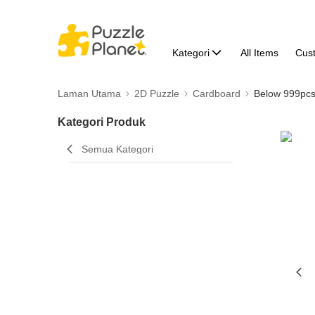
Kategori
All Items
Cus
Laman Utama
2D Puzzle
Cardboard
Below 999pc
Kategori Produk
Semua Kategori