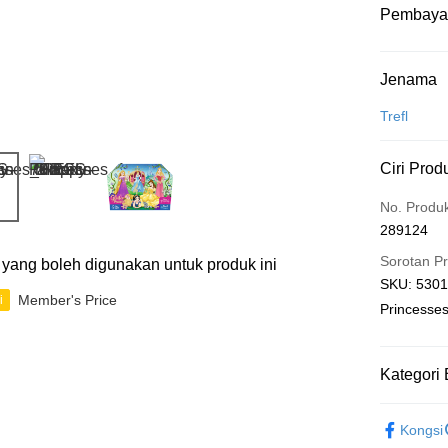
Pembaya
Kaedah 
Jenama
Kad Kredit
Trefl
Perbankan 
Ciri Prod
Deskripsi
Hanya men
Touch 'n 
No. Produ
Leong Ban
289124
Boost
Sorotan P
ti yang boleh digunakan untuk produk ini
GrabPay
SKU: 53017
Member's Price
i
Princesse
Pilihan 
Kategori 
Rumah pe
Rumah pe
2D Puzzle
Kongsi
Kedai pick
IP's Chacr