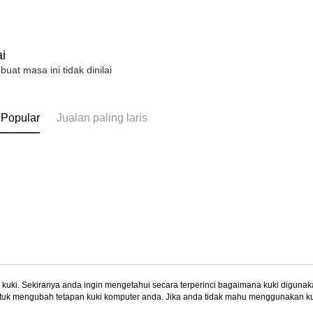
i
 buat masa ini tidak dinilai
 Popular
Jualan paling laris
uki. Sekiranya anda ingin mengetahui secara terperinci bagaimana kuki digunak
tuk mengubah tetapan kuki komputer anda. Jika anda tidak mahu menggunakan ku
Tentang Kami
Khidmat Pelangga
ngan mengenai kuki.
Dasar Privasi
Laman web ini ada menggunakan kuki. Sekiran