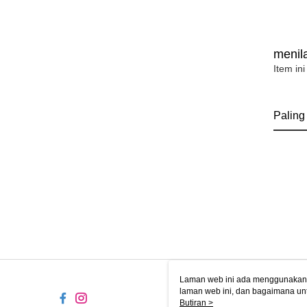
menila
Item ini
Paling
Laman web ini ada menggunakan k
laman web ini, dan bagaimana un
komputer anda, sila rujuk penera
Butiran >