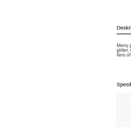
Deskr
Merry p
glitter
fans of
Spesif