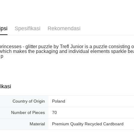
Penghanta
ipsi
Spesifikasi
Rekomendasi
rincesses - glitter puzzle by Trefl Junior is a puzzle consisting 
, which makes the packaging and individual elements sparkle beaut
 p
ikasi
Country of Origin
Poland
Number of Pieces
70
Material
Premium Quality Recycled Cardboard