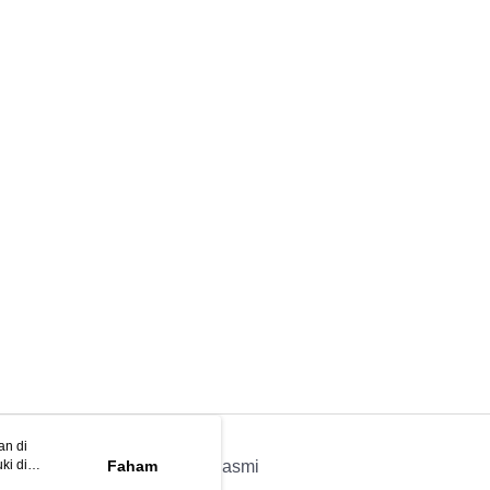
an di
ki di
n
Faham
APP Rasmi
ya anda