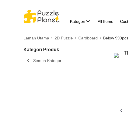
Kategori
All Items
Cus
Laman Utama
2D Puzzle
Cardboard
Below 999pc
Kategori Produk
Semua Kategori