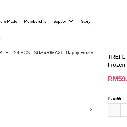
tom Made
Membership
Support
Story
s
TREFL 
Frozen
RM59
Kuantiti