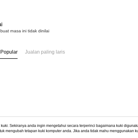
i
 buat masa ini tidak dinilai
 Popular
Jualan paling laris
uki. Sekiranya anda ingin mengetahui secara terperinci bagaimana kuki digunak
tuk mengubah tetapan kuki komputer anda. Jika anda tidak mahu menggunakan ku
Tentang Kami
Khidmat Pelangga
ngan mengenai kuki.
Dasar Privasi
Laman web ini ada menggunakan kuki. Sekiran