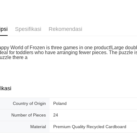
Penghanta
ipsi
Spesifikasi
Rekomendasi
ppy World of Frozen is three games in one product!Large double-
ideal for toddlers who have arranging fewer pieces. The puzzle i
uzzle there a
ikasi
Country of Origin
Poland
Number of Pieces
24
Material
Premium Quality Recycled Cardboard