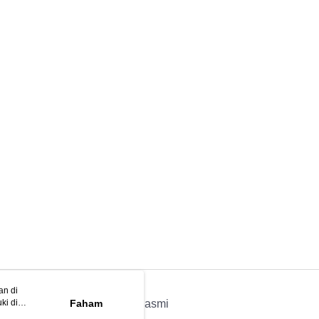
an di
ki di
n
Faham
APP Rasmi
ya anda