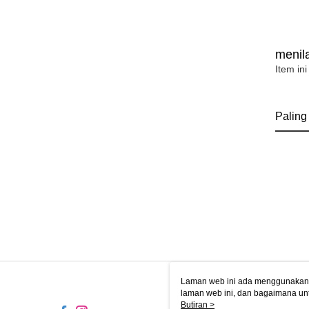
menila
Item ini
Paling
Laman web ini ada menggunakan k
laman web ini, dan bagaimana un
komputer anda, sila rujuk penera
Butiran >