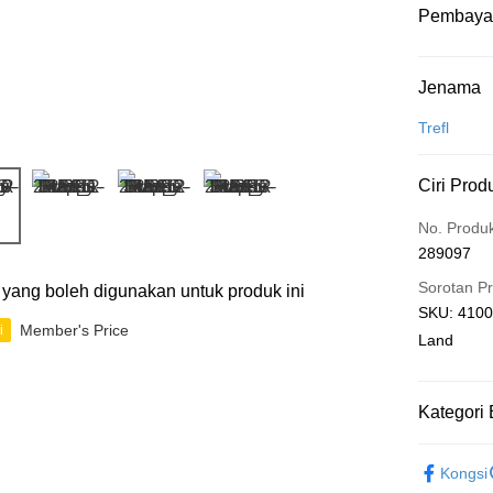
Pembaya
Kaedah 
Jenama
Kad Kredit
Trefl
Perbankan 
Ciri Prod
Deskripsi
Hanya men
Touch 'n 
No. Produ
Leong Ban
289097
Boost
Sorotan P
ti yang boleh digunakan untuk produk ini
GrabPay
SKU: 4100
Member's Price
i
Land
Pilihan 
Kategori 
Rumah pe
Rumah pe
2D Puzzle
Kongsi
Kedai pick
IP's Chacr