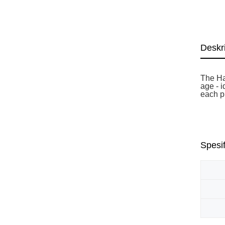
Deskr
The Ha
age - 
each p
Spesif