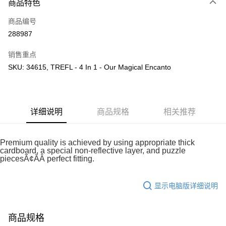
商品特色
只有马来亚银行、联昌国际银行、大众银行、兴业银行、香港隆丰银行、伊
Touch 'n Go
斯兰银行、AmBank、BSN Bank
商品编号
288987
Boost
GrabPay
销售重点
SKU: 34615, TREFL - 4 In 1 - Our Magical Encanto
运送方式
Free Shipping (Min RM100) within West Malaysia!
查看运费
Free Shipping (Min RM100.00) within West Malaysia!
详细说明
商品规格
相关推荐
Pickup In-Store (3 working days, SMS notify)
免运费
Premium quality is achieved by using appropriate thick
cardboard, a special non-reflective layer, and puzzle
piecesÃ¢ÂÂ perfect fitting.
显示电脑版详细说明
商品规格