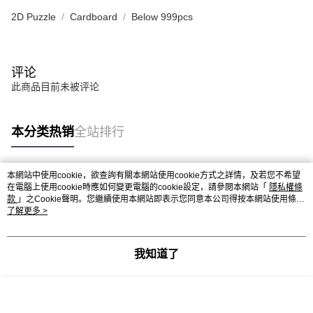
2D Puzzle
Cardboard
Below 999pcs
评论
此商品目前未被评论
本分类热销
全站排行
本網站中使用cookie，欲查詢有關本網站使用cookie方式之詳情，及若您不希望
热门标签
在電腦上使用cookie時應如何變更電腦的cookie設定，請參閱本網站「
隱私權條
款
」之Cookie聲明。您繼續使用本網站即表示您同意本公司得按本網站使用條款
之Cookie聲明使用cookie。
了解更多 >
热销排行
最新商品
人气推荐
我知道了