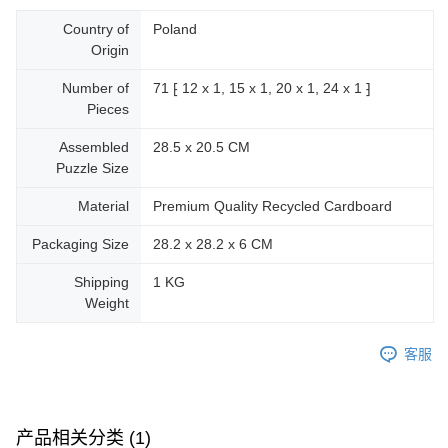
Country of
Poland
Origin
Number of
71 ⁅ 12 x 1, 15 x 1, 20 x 1, 24 x 1 ⁆
Pieces
Assembled
28.5 x 20.5 CM
Puzzle Size
Material
Premium Quality Recycled Cardboard
Packaging Size
28.2 x 28.2 x 6 CM
Shipping
1 KG
Weight
客服
产品相关分类 (1)