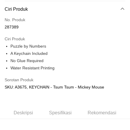
Deskripsi
Ciri Produk
Hanya menyokong Maybank, CIMB Bank, Public Bank, RHB Bank, Hong
Touch 'n Go
Leong Bank, Bank Islam, AmBank, BSN Bank.
No. Produk
Boost
287389
GrabPay
Ciri Produk
Puzzle by Numbers
Pilihan Penghantaran
A Keychain Included
Rumah penghantaran
Kadar Penghantaran
No Glue Required
Rumah penghantaran
Water Resistant Printing
Kedai pickup
Sorotan Produk
Penghantaran percuma
SKU: A3675, KEYCHAIN - Tsum Tsum - Mickey Mouse
Deskripsi
Spesifikasi
Rekomendasi