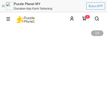
Puzzle Planet MY
Buka APP
Gunakan App Kami Sekarang
0
1
/
4