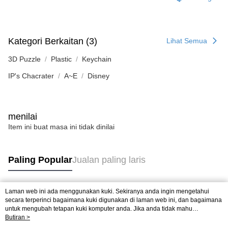
Kategori Berkaitan (3)
Lihat Semua
3D Puzzle
Plastic
Keychain
IP's Chacrater
A~E
Disney
menilai
Item ini buat masa ini tidak dinilai
Paling Popular
Jualan paling laris
Laman web ini ada menggunakan kuki. Sekiranya anda ingin mengetahui
Tag Popular
secara terperinci bagaimana kuki digunakan di laman web ini, dan bagaimana
untuk mengubah tetapan kuki komputer anda. Jika anda tidak mahu
menggunakan kuki di komputer anda, sila rujuk penerangan mengenai kuki.
Butiran >
Jualan paling laris
Ketibaan Baru
Rekomendasi Popular
Dasar Privasi
Laman web ini ada menggunakan kuki. Sekiranya anda ingin