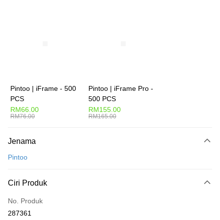
Deskripsi
Hanya menyokong Maybank, CIMB Bank, Public Bank, RHB Bank, Hong
Touch 'n Go
Leong Bank, Bank Islam, AmBank, BSN Bank.
Boost
GrabPay
Pilihan Penghantaran
Pintoo | iFrame - 500
Pintoo | iFrame Pro -
PCS
500 PCS
Rumah penghantaran
Kadar Penghantaran
RM66.00
RM155.00
Rumah penghantaran
RM76.00
RM165.00
Kedai pickup
Jenama
Penghantaran percuma
Pintoo
Ciri Produk
No. Produk
287361