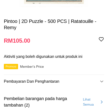
Pintoo | 2D Puzzle - 500 PCS | Ratatouille -
Remy
RM105.00
Aktiviti yang boleh digunakan untuk produk ini
Member's Price
Promosi
Pembayaran Dan Penghantaran
Kaedah Pembayaran
Kad Kredit
Pembelian barangan pada harga
Lihat
Semua
tambahan (2)
Perbankan atas talian