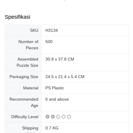
Spesifikasi
SKU
H3134
Number of
500
Pieces
Assembled
30.8 x 37.8 CM
Puzzle Size
Packaging Size
24.5 x 21.4 x 5.4 CM
Material
PS Plastic
Recommended
6 and above
Age
Difficulty Level
🟡 🟡 ⚪ ⚪ ⚪
Shipping
0.7 KG