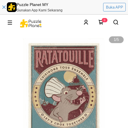
Puzzle Planet MY
Buka APP
Gunakan App Kami Sekarang
0
1
/
5