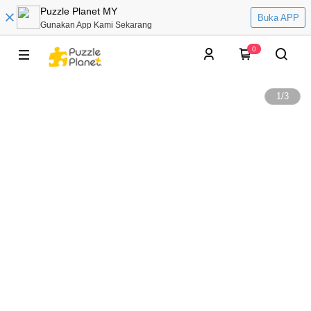
Puzzle Planet MY
Buka APP
Gunakan App Kami Sekarang
0
1
/
3