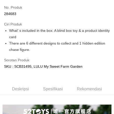
Touch 'n Go
Leong Bank, Bank Islam, AmBank, BSN Bank.
No. Produk
Boost
284683
GrabPay
Ciri Produk
What' s included in the box. A blind box toy & a product identity
Pilihan Penghantaran
card
Rumah penghantaran
Kadar Penghantaran
There are 6 different designs to collect and 1 hidden edition
Rumah penghantaran
chase figure.
Kedai pickup
Sorotan Produk
Penghantaran percuma
SKU : SCB31495, LULU My Sweet Farm Garden
Deskripsi
Spesifikasi
Rekomendasi