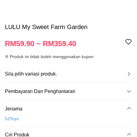
LULU My Sweet Farm Garden
RM59.90 ~ RM359.40
※ Produk ini tidak boleh menggunakan kupon.
Sila pilih variasi produk.
Pembayaran Dan Penghantaran
Kaedah Pembayaran
Jenama
Kad Kredit
52Toys
Perbankan atas talian
Deskripsi
Ciri Produk
Hanya menyokong Maybank, CIMB Bank, Public Bank, RHB Bank, Hong